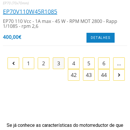
EP70 (70x70mm)
EP70V110W45R1085
EP70 110 Vcc - 1A max - 45 W - RPM MOT 2800 - Rapp
1/1085 - rpm 2,6
400,00
€
DETALHES
1
2
3
4
5
6
…
42
43
44
Se já conhece as características do motorreductor de que