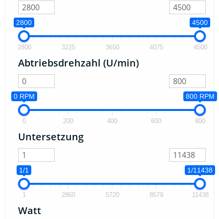
2800
4500
2800
3225
3650
4075
4500
Abtriebsdrehzahl (U/min)
0 RPM
800 RPM
0
200
400
600
800
Untersetzung
1/1
1/11438
1
2860
5720
8579
11438
Watt