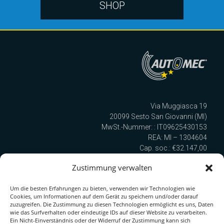
SHOP
Via Muggiasca 19
20099 Sesto San Giovanni (MI)
MwSt.-Nummer: : IT09625430153
REA: MI – 1304604
Cap. soc.: €32.147,00
Cod. SDI: TULURSB
Zustimmung verwalten
Um die besten Erfahrungen zu bieten, verwenden wir Technologien wie
Wir sind nach UNI EN ISO 9001:2015 zertifiziert!
Cookies, um Informationen auf dem Gerät zu speichern und/oder darauf
zuzugreifen. Die Zustimmung zu diesen Technologien ermöglicht es uns, Daten
wie das Surfverhalten oder eindeutige IDs auf dieser Website zu verarbeiten.
Ein Nicht-Einverständnis oder der Widerruf der Zustimmung kann sich
Quick Link zur Serie