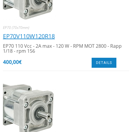
EP70 (70x70mm)
EP70V110W120R18
EP70 110 Vcc - 2A max - 120 W - RPM MOT 2800 - Rapp
1/18 - rpm 156
400,00
€
DETAILS