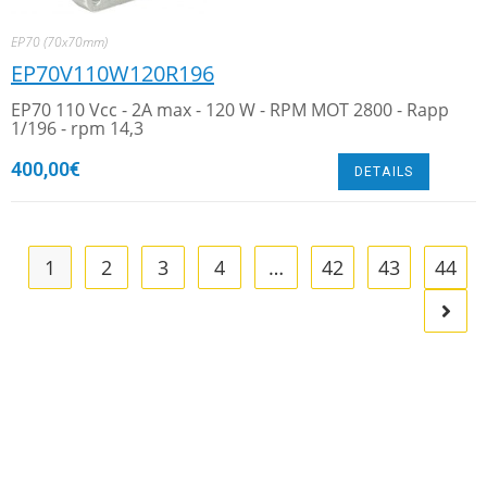
EP70 (70x70mm)
EP70V110W120R196
EP70 110 Vcc - 2A max - 120 W - RPM MOT 2800 - Rapp
1/196 - rpm 14,3
400,00
€
DETAILS
1
2
3
4
…
42
43
44