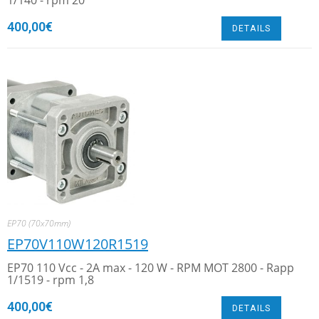
1/140 - rpm 20
400,00
€
DETAILS
EP70 (70x70mm)
EP70V110W120R1519
EP70 110 Vcc - 2A max - 120 W - RPM MOT 2800 - Rapp
1/1519 - rpm 1,8
400,00
€
DETAILS