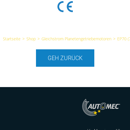
Startseite
>
Shop
>
Gleichstrom Planetengetriebemotoren
>
EP70 
GEH ZURÜCK