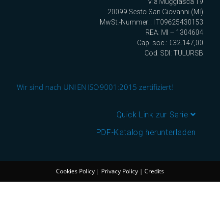
Via Muggiasca 19
20099 Sesto San Giovanni (MI)
MwSt.-Nummer: : IT09625430153
REA: MI – 1304604
Cap. soc.: €32.147,00
Cod. SDI: TULURSB
Wir sind nach UNI EN ISO 9001:2015 zertifiziert!
Quick Link zur Serie
PDF-Katalog herunterladen
Cookies Policy
|
Privacy Policy
|
Credits