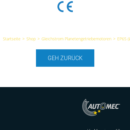
Startseite
>
Shop
>
Gleichstrom Planetengetriebemotoren
>
EP65 
GEH ZURÜCK