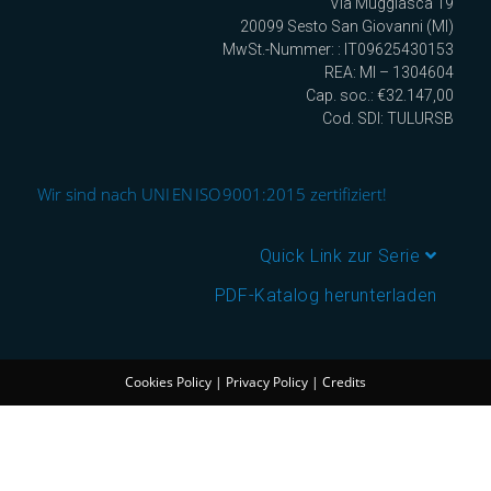
Via Muggiasca 19
20099 Sesto San Giovanni (MI)
MwSt.-Nummer: : IT09625430153
REA: MI – 1304604
Cap. soc.: €32.147,00
Cod. SDI: TULURSB
Wir sind nach UNI EN ISO 9001:2015 zertifiziert!
Quick Link zur Serie
PDF-Katalog herunterladen
Cookies Policy
|
Privacy Policy
|
Credits