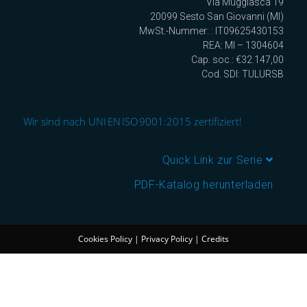
Via Muggiasca 19
20099 Sesto San Giovanni (MI)
MwSt.-Nummer: : IT09625430153
REA: MI – 1304604
Cap. soc.: €32.147,00
Cod. SDI: TULURSB
Wir sind nach UNI EN ISO 9001:2015 zertifiziert!
Quick Link zur Serie
PDF-Katalog herunterladen
Cookies Policy
|
Privacy Policy
|
Credits