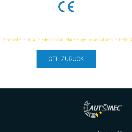
Startseite
>
Shop
>
Gleichstrom Planetengetriebemotoren
>
EP65 
GEH ZURÜCK