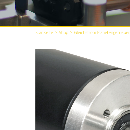
Startseite
>
Shop
>
Gleichstrom Planetengetriebe