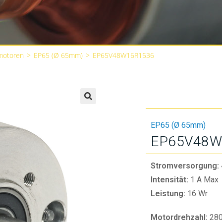
motoren
>
EP65 (Ø 65mm)
>
EP65V48W16R1536
🔍
EP65 (Ø 65mm)
EP65V48W
Stromversorgung:
Intensität:
1 A Max
Leistung:
16 Wr
Motordrehzahl:
28