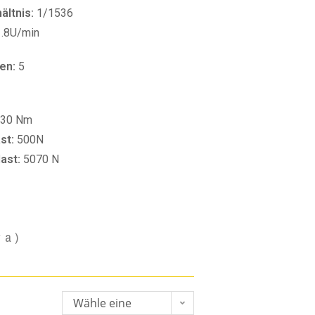
ltnis:
1/1536
1.8U/min
en:
5
30 Nm
st:
500N
last:
5070 N
va)
Wähle eine