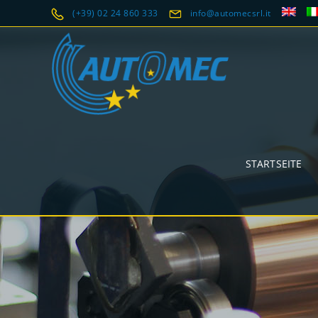
(+39) 02 24 860 333
info@automecsrl.it
STARTSEITE