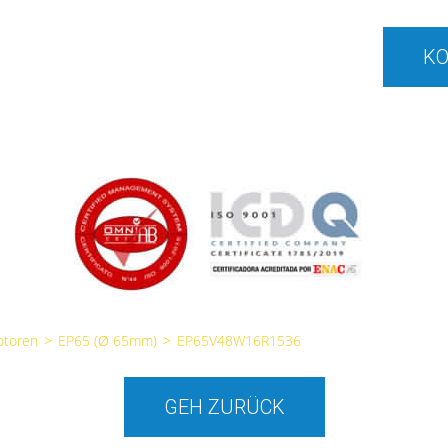
KO
otoren
>
EP65 (Ø 65mm)
>
EP65V48W16R1536
GEH ZURÜCK