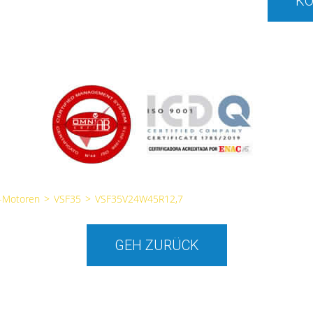
KO
e-Motoren
>
VSF35
>
VSF35V24W45R12,7
GEH ZURÜCK