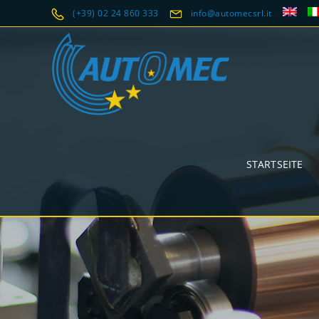
(+39) 02 24 860 333
info@automecsrl.it
STARTSEITE