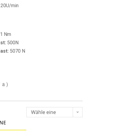
220U/min
1 Nm
st:
500N
last:
5070 N
va)
Wähle eine
Option
ONE