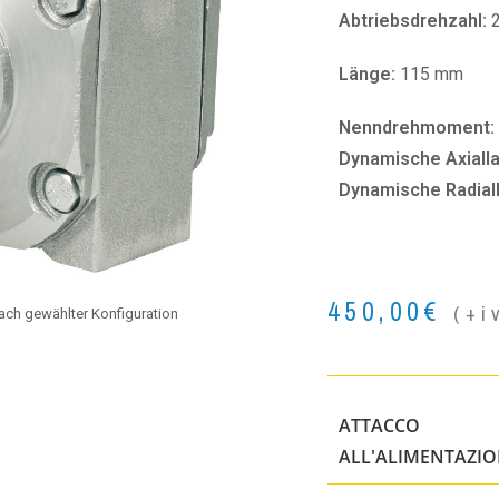
Abtriebsdrehzahl:
Länge:
115 mm
Nenndrehmoment:
Dynamische Axialla
Dynamische Radial
450,00
€
(+i
 nach gewählter Konfiguration
ATTACCO
ALL'ALIMENTAZI