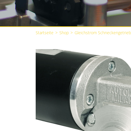
Startseite
>
Shop
>
Gleichstrom Schneckengetrie