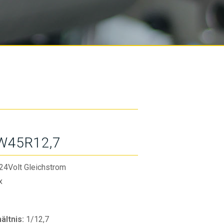
W45R12,7
24Volt Gleichstrom
x
ltnis:
1/12,7