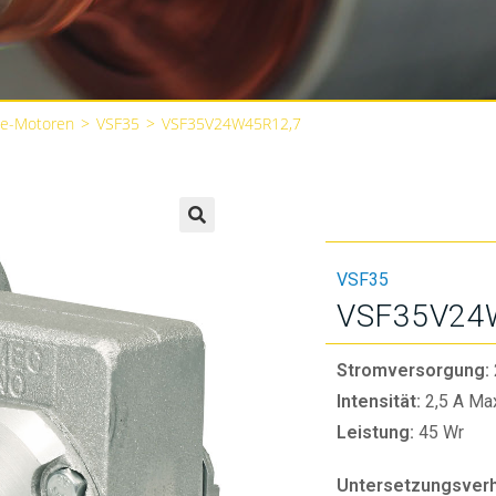
be-Motoren
>
VSF35
>
VSF35V24W45R12,7
🔍
VSF35
VSF35V24
Stromversorgung:
Intensität:
2,5 A Ma
Leistung:
45 Wr
Untersetzungsverhä