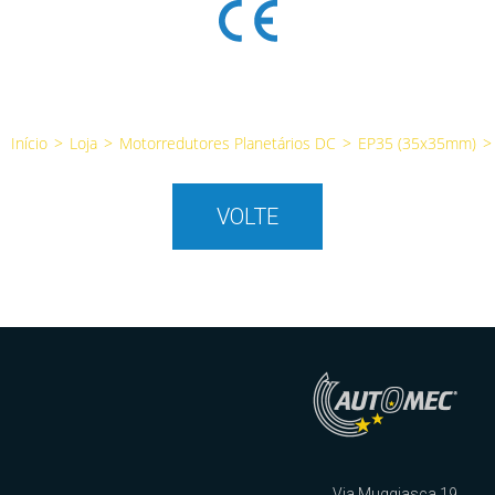
Início
>
Loja
>
Motorredutores Planetários DC
>
EP35 (35x35mm)
>
VOLTE
Via Muggiasca 19