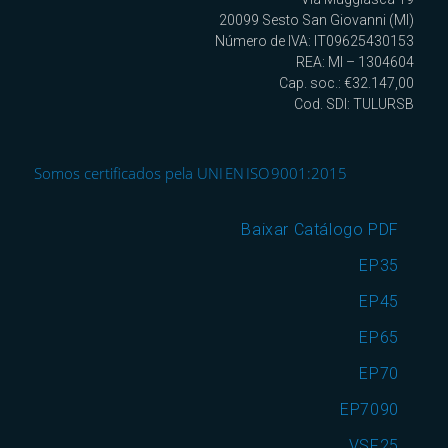
20099 Sesto San Giovanni (MI)
Número de IVA: IT09625430153
REA: MI – 1304604
Cap. soc.: €32.147,00
Cod. SDI: TULURSB
Somos certificados pela UNI EN ISO 9001:2015
Baixar Catálogo PDF
EP35
EP45
EP65
EP70
EP7090
VSF25