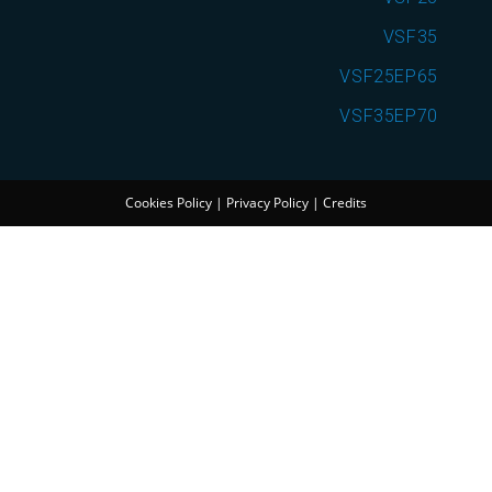
VSF35
VSF25EP65
VSF35EP70
Cookies Policy
|
Privacy Policy
|
Credits