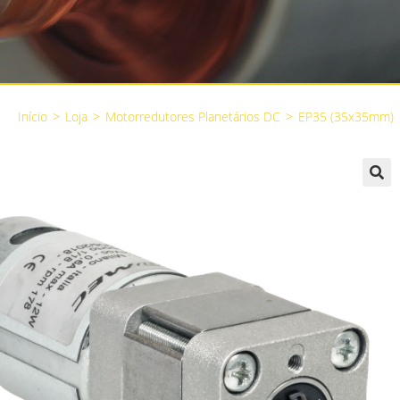
Início
>
Loja
>
Motorredutores Planetários DC
>
EP35 (35x35mm)
🔍