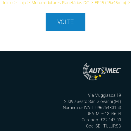
Início
>
Loja
>
Motorredutores Planetários DC
>
EP45 (45x45mm)
>
VOLTE
Via Muggiasca 19
20099 Sesto San Giovanni (MI)
Número de IVA: IT09625430153
REA: MI – 1304604
Cap. soc.: €32.147,00
Cod. SDI: TULURSB