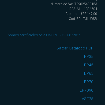
Número de IVA: IT09625430153
REA: MI – 1304604
Cap. soc.: €32.147,00
Cod. SDI: TULURSB
Somos certificados pela UNI EN ISO 9001:2015
Baixar Catálogo PDF
EP35
EP45
EP65
EP70
EP7090
VSF25