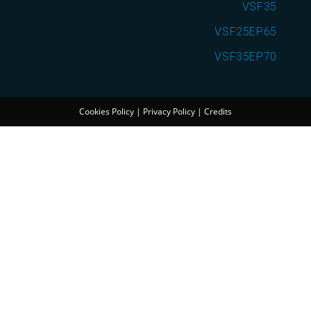
VSF35
VSF25EP65
VSF35EP70
Cookies Policy
|
Privacy Policy
|
Credits