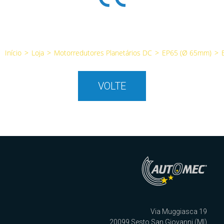
Início
>
Loja
>
Motorredutores Planetários DC
>
EP65 (Ø 65mm)
>
VOLTE
Via Muggiasca 19
20099 Sesto San Giovanni (MI)