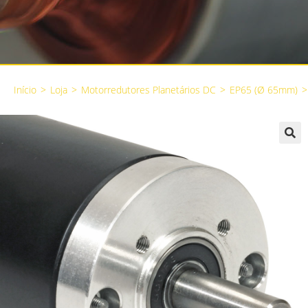
Início
>
Loja
>
Motorredutores Planetários DC
>
EP65 (Ø 65mm)
>
🔍