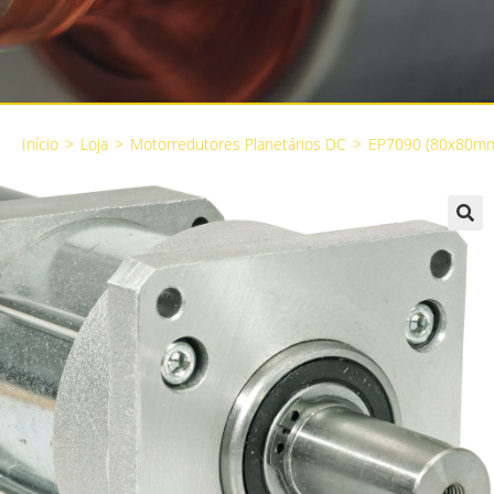
Início
>
Loja
>
Motorredutores Planetários DC
>
EP7090 (80x80m
🔍