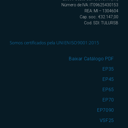
Número de IVA: IT09625430153
REA: MI – 1304604
Cap. soc.: €32.147,00
Cod. SDI: TULURSB
Somos certificados pela UNI EN ISO 9001:2015
Baixar Catálogo PDF
EP35
EP45
EP65
EP70
EP7090
VSF25