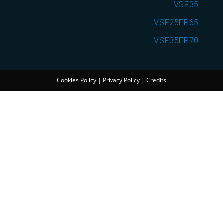
VSF35
VSF25EP65
VSF35EP70
Cookies Policy
|
Privacy Policy
|
Credits