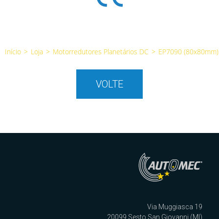
Início
>
Loja
>
Motorredutores Planetários DC
>
EP7090 (80x80mm)
VOLTE
Via Muggiasca 19
20099 Sesto San Giovanni (MI)