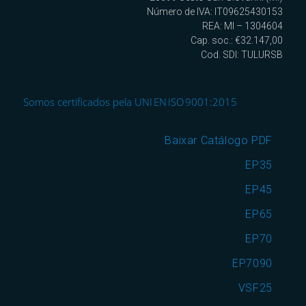
Número de IVA: IT09625430153
REA: MI – 1304604
Cap. soc.: €32.147,00
Cod. SDI: TULURSB
Somos certificados pela UNI EN ISO 9001:2015
Baixar Catálogo PDF
EP35
EP45
EP65
EP70
EP7090
VSF25