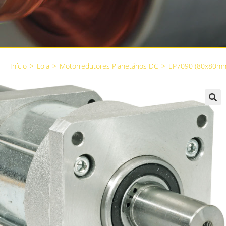
Início
>
Loja
>
Motorredutores Planetários DC
>
EP7090 (80x80m
🔍