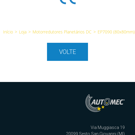
Início
>
Loja
>
Motorredutores Planetários DC
>
EP7090 (80x80mm)
VOLTE
Via Muggiasca 19
20099 Sesto San Giovanni (MI)