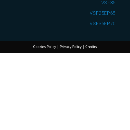
VSF35
VSF25EP65
VSF35EP70
Cookies Policy
|
Privacy Policy
|
Credits