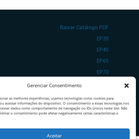
Baixar Catálogo PDF
EP35
EP45
EP65
EP70
EP7090
Gerenciar Consentimento
VSF25
ionar as melhores experiências, usamos tecnologias como cookies para
ou acessar informações do dispositivo. O consentimento a essas tecnologias nos
VSF35
ocessar dados como comportamento de navegação ou IDs únicos neste site. Não
retirar o consentimento pode afetar negativamente certas características e
VSF25EP65
VSF35EP70
Aceitar