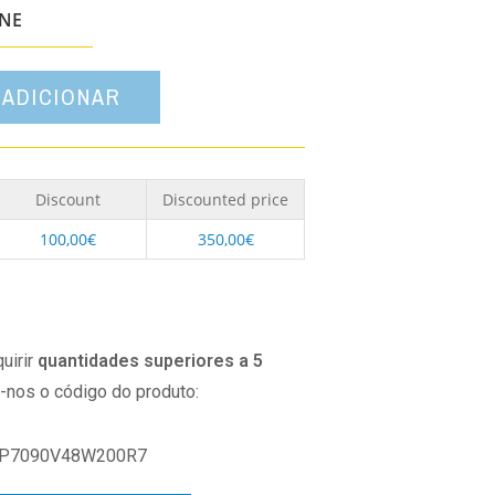
opção
ONE
ADICIONAR
Discount
Discounted price
100,00
€
350,00
€
uirir
quantidades superiores a 5
o-nos o código do produto:
P7090V48W200R7