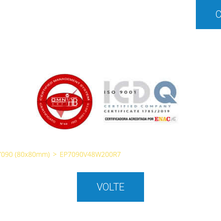
7090 (80x80mm)
>
EP7090V48W200R7
VOLTE