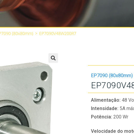
P7090 (80x80mm)
>
EP7090V48W200R7
🔍
EP7090 (80x80mm)
EP7090V4
Alimentação:
48 Vo
Intensidade:
5A máx
Potência:
200 Wr
Velocidade do mot