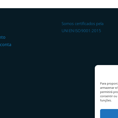
Somos certificados pela
o
UNI EN ISO 9001:2015
nto
 conta
Para proporc
armazenar e/
permitirá pr
consentir ou 
funções.