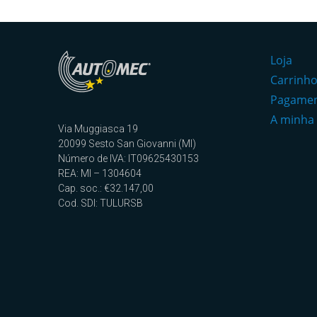
Loja
Carrinh
Pagame
A minha
Via Muggiasca 19
20099 Sesto San Giovanni (MI)
Número de IVA: IT09625430153
REA: MI – 1304604
Cap. soc.: €32.147,00
Cod. SDI: TULURSB