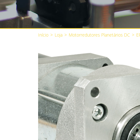
Início
>
Loja
>
Motorredutores Planetários DC
>
E