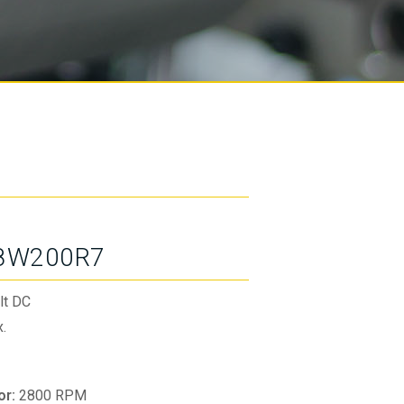
8W200R7
lt DC
.
or:
2800 RPM