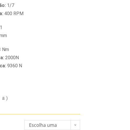
ão:
1/7
a:
400 RPM
1
 mm
3 Nm
ca:
2000N
ica:
9360 N
va)
Escolha uma