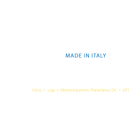
Início
>
Loja
>
Motorredutores Planetários DC
>
EP