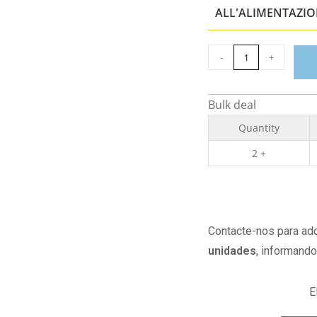
ALL'ALIMENTAZI
-
+
Bulk deal
Quantity
2 +
Contacte-nos para adq
unidades
, informand
E