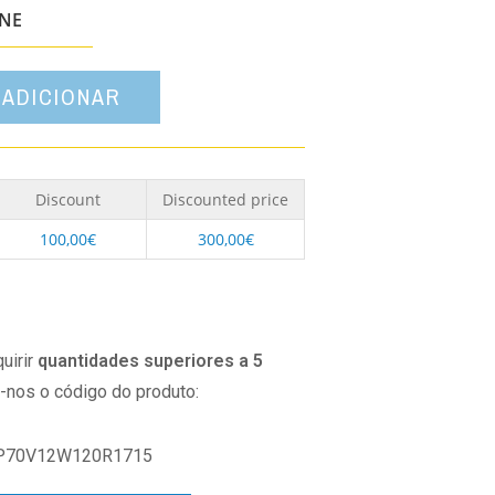
opção
ONE
ADICIONAR
Discount
Discounted price
100,00
€
300,00
€
uirir
quantidades superiores a 5
o-nos o código do produto:
P70V12W120R1715