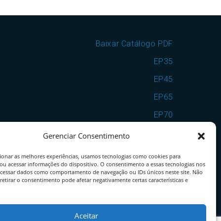
Baixar Catálogo PDF
EP35
EP45
EP65
EP70
EP7090
Gerenciar Consentimento
VSF25
ionar as melhores experiências, usamos tecnologias como cookies para
ou acessar informações do dispositivo. O consentimento a essas tecnologias nos
VSF35
ocessar dados como comportamento de navegação ou IDs únicos neste site. Não
retirar o consentimento pode afetar negativamente certas características e
VSF25EP65
VSF35EP70
Aceitar