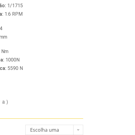
ão:
1/1715
a:
1.6 RPM
4
 mm
0 Nm
ca:
1000N
ica:
5590 N
va)
Escolha uma