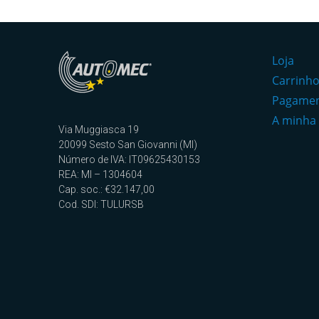
Loja
Carrinh
Pagame
A minha
Via Muggiasca 19
20099 Sesto San Giovanni (MI)
Número de IVA: IT09625430153
REA: MI – 1304604
Cap. soc.: €32.147,00
Cod. SDI: TULURSB