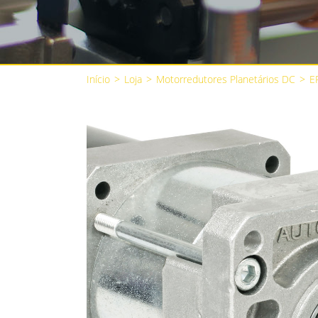
Início
>
Loja
>
Motorredutores Planetários DC
>
E