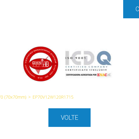
70 (70x70mm)
>
EP70V12W120R1715
VOLTE