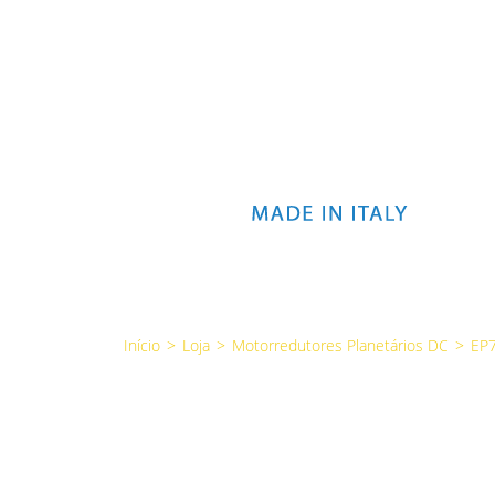
Início
>
Loja
>
Motorredutores Planetários DC
>
EP