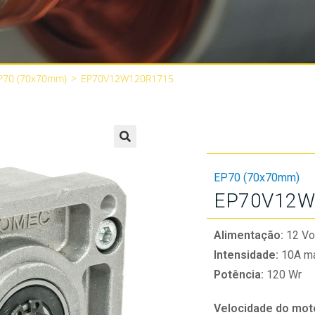
P70 (70x70mm)
>
EP70V12W120R1715
🔍
EP70 (70x70mm)
EP70V12W
Alimentação:
12 Vo
Intensidade:
10A má
Potência:
120 Wr
Velocidade do mot