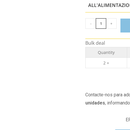
ALL'ALIMENTAZI
-
+
Bulk deal
Quantity
2 +
Contacte-nos para adq
unidades
, informand
E