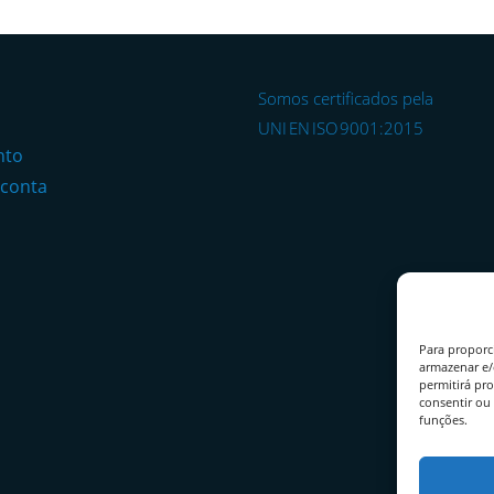
Somos certificados pela
o
UNI EN ISO 9001:2015
nto
 conta
Para proporc
armazenar e/
permitirá pr
consentir ou 
funções.