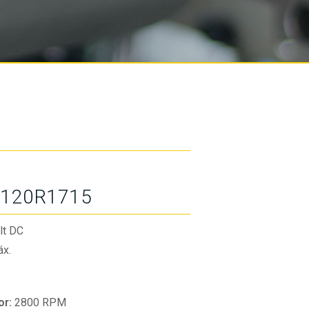
120R1715
lt DC
x.
or:
2800 RPM