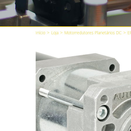
Início
>
Loja
>
Motorredutores Planetários DC
>
E