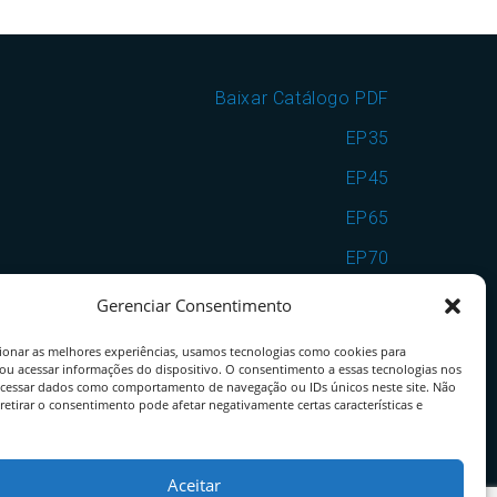
Baixar Catálogo PDF
EP35
EP45
EP65
EP70
EP7090
Gerenciar Consentimento
VSF25
ionar as melhores experiências, usamos tecnologias como cookies para
ou acessar informações do dispositivo. O consentimento a essas tecnologias nos
VSF35
ocessar dados como comportamento de navegação ou IDs únicos neste site. Não
retirar o consentimento pode afetar negativamente certas características e
VSF25EP65
VSF35EP70
Aceitar