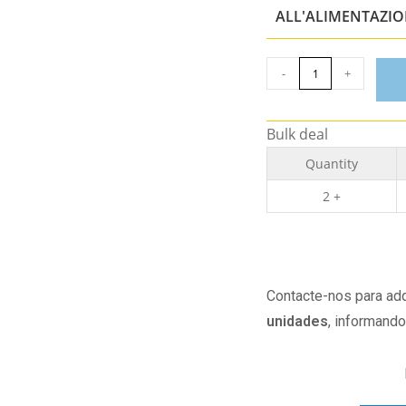
ALL'ALIMENTAZI
-
+
Bulk deal
Quantity
2 +
Contacte-nos para adq
unidades
, informand