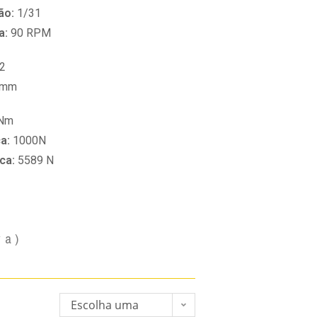
ão:
1/31
a:
90 RPM
2
 mm
 Nm
ca:
1000N
ica:
5589 N
va)
Escolha uma