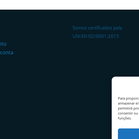
Somos certificados pela
o
UNI EN ISO 9001:2015
nto
 conta
Para proporc
armazenar e/
permitirá pr
consentir ou 
funções.