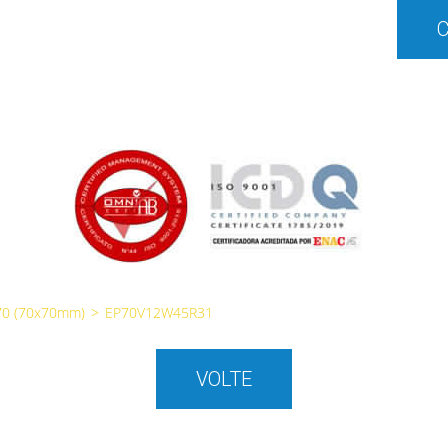
70 (70x70mm)
>
EP70V12W45R31
VOLTE