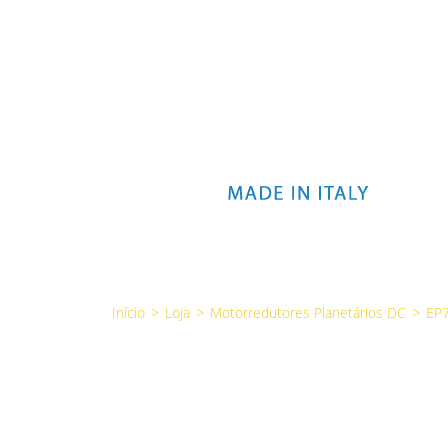
Início
>
Loja
>
Motorredutores Planetários DC
>
EP