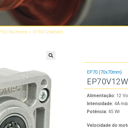
P70 (70x70mm)
>
EP70V12W45R31
🔍
EP70 (70x70mm)
EP70V12W
Alimentação:
12 Vo
Intensidade:
4A máx
Potência:
45 Wr
Velocidade do mot