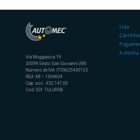
Loja
Carrinh
Pagame
A minha
Via Muggiasca 19
20099 Sesto San Giovanni (MI)
Número de IVA: IT09625430153
REA: MI – 1304604
Cap. soc.: €32.147,00
Cod. SDI: TULURSB