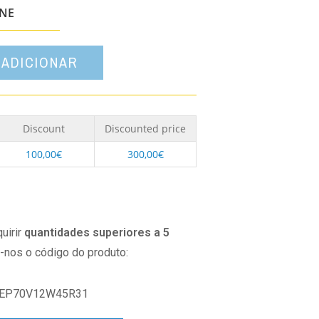
opção
ONE
ADICIONAR
Discount
Discounted price
100,00
€
300,00
€
uirir
quantidades superiores a 5
o-nos o código do produto:
EP70V12W45R31