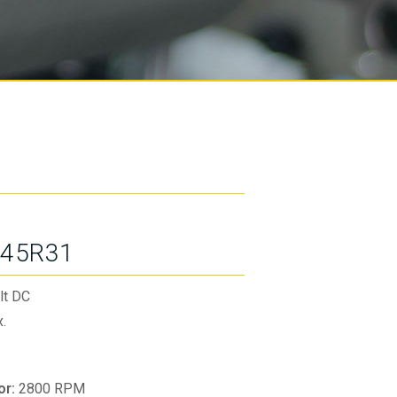
45R31
lt DC
.
or:
2800 RPM