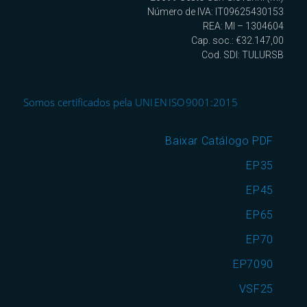
Número de IVA: IT09625430153
REA: MI – 1304604
Cap. soc.: €32.147,00
Cod. SDI: TULURSB
Somos certificados pela UNI EN ISO 9001:2015
Baixar Catálogo PDF
EP35
EP45
EP65
EP70
EP7090
VSF25