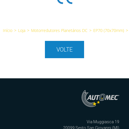
Início
>
Loja
>
Motorredutores Planetários DC
>
EP70 (70x70mm)
>
VOLTE
Via Muggiasca 19
20099 Sesto San Giovanni (MI)