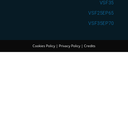
VSF35
VSF25EP65
VSF35EP70
Cookies Policy
|
Privacy Policy
|
Credits