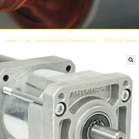
Início
>
Loja
>
Motorredutores Planetários DC
>
EP70 (70x70mm)
🔍