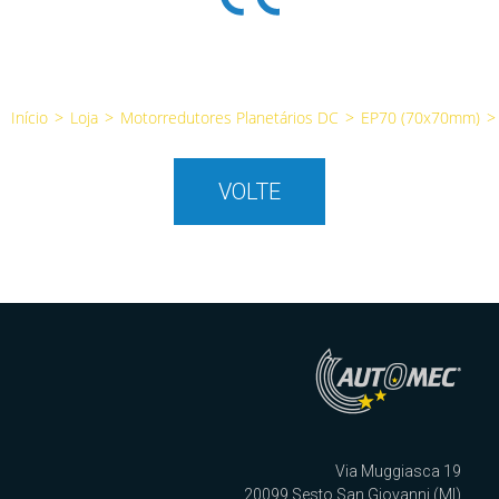
Início
>
Loja
>
Motorredutores Planetários DC
>
EP70 (70x70mm)
>
VOLTE
Via Muggiasca 19
20099 Sesto San Giovanni (MI)