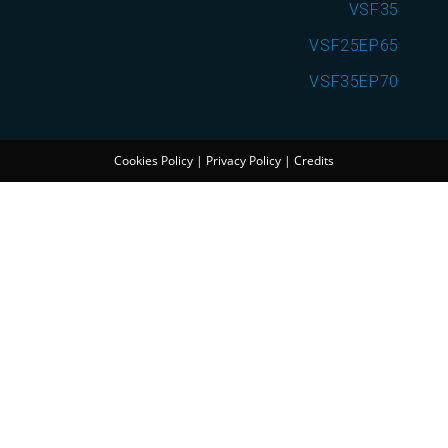
VSF35
VSF25EP65
VSF35EP70
Cookies Policy
|
Privacy Policy
|
Credits