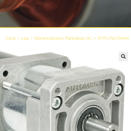
Início
>
Loja
>
Motorredutores Planetários DC
>
EP70 (70x70mm)
🔍