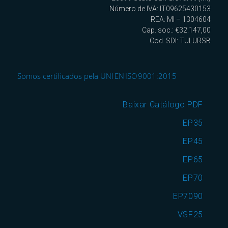
Número de IVA: IT09625430153
REA: MI – 1304604
Cap. soc.: €32.147,00
Cod. SDI: TULURSB
Somos certificados pela UNI EN ISO 9001:2015
Baixar Catálogo PDF
EP35
EP45
EP65
EP70
EP7090
VSF25