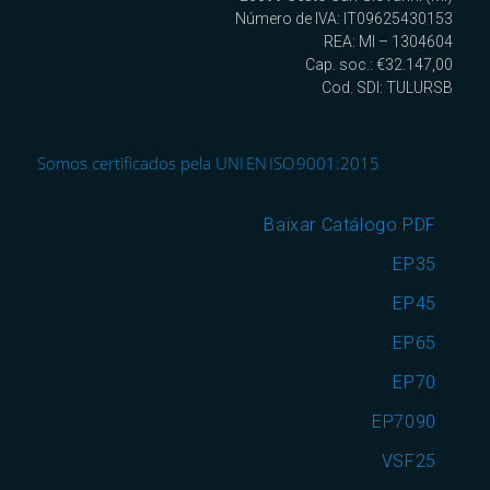
Número de IVA: IT09625430153
REA: MI – 1304604
Cap. soc.: €32.147,00
Cod. SDI: TULURSB
Somos certificados pela UNI EN ISO 9001:2015
Baixar Catálogo PDF
EP35
EP45
EP65
EP70
EP7090
VSF25