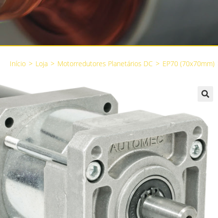
Início
>
Loja
>
Motorredutores Planetários DC
>
EP70 (70x70mm)
🔍