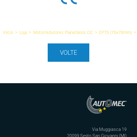
Início
>
Loja
>
Motorredutores Planetários DC
>
EP70 (70x70mm)
>
VOLTE
Via Muggiasca 19
20099 Sesto San Giovanni (MI)