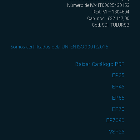
Número de IVA: IT09625430153
REA: MI – 1304604
Cap. soc.: €32.147,00
Cod. SDI: TULURSB
Somos certificados pela UNI EN ISO 9001:2015
Baixar Catálogo PDF
EP35
EP45
EP65
EP70
EP7090
VSF25