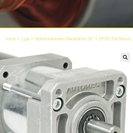
Início
>
Loja
>
Motorredutores Planetários DC
>
EP70 (70x70mm)
🔍