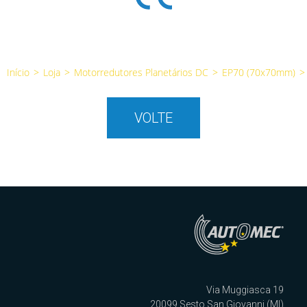
Início
>
Loja
>
Motorredutores Planetários DC
>
EP70 (70x70mm)
>
VOLTE
Via Muggiasca 19
20099 Sesto San Giovanni (MI)