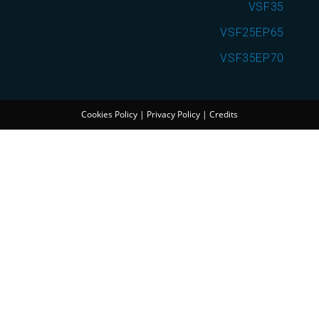
VSF35
VSF25EP65
VSF35EP70
Cookies Policy
|
Privacy Policy
|
Credits