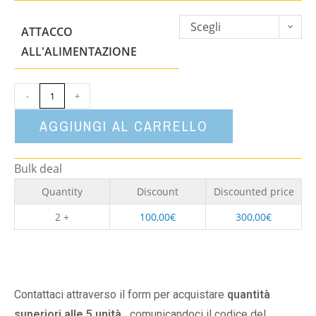
Scegli
ATTACCO
un'opzione
ALL'ALIMENTAZIONE
-
+
AGGIUNGI AL CARRELLO
Bulk deal
Quantity
Discount
Discounted price
2 +
100,00
€
300,00
€
Contattaci attraverso il form per acquistare
quantità
superiori alle 5 unità,
comunicandoci il codice del