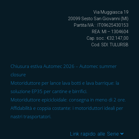
Via Muggiasca 19
20099 Sesto San Giovanni (MI)
Partita IVA: : IT09625430153
REA: MI – 1304604
Cap. soc.: €32.147,00
Cod. SDI: TULURSB
Chiusura estiva Automec 2026 – Automec summer
closure
Motoriduttore per lance lava botti e lava barrique: la
soluzione EP35 per cantine e birrifici.
Motoriduttore epicicloidale: consegna in meno di 2 ore.
Affidabilità e coppia costante: i motoriduttori ideali per
nastri trasportatori.
Link rapido alle Serie