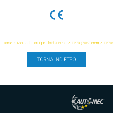
Home
>
Motoriduttori Epicicloidali in c.c.
>
EP70 (70x70mm)
>
EP70
TORNA INDIETRO