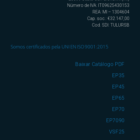
Número de IVA: IT09625430153
REA: MI – 1304604
Cap. soc.: €32.147,00
Cod. SDI: TULURSB
Somos certificados pela UNI EN ISO 9001:2015
Baixar Catálogo PDF
EP35
EP45
EP65
EP70
EP7090
VSF25