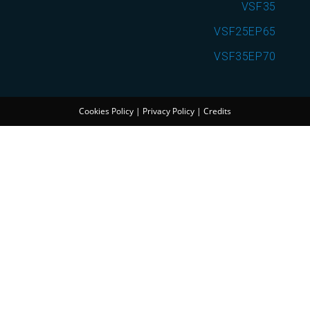
VSF35
VSF25EP65
VSF35EP70
Cookies Policy
|
Privacy Policy
|
Credits