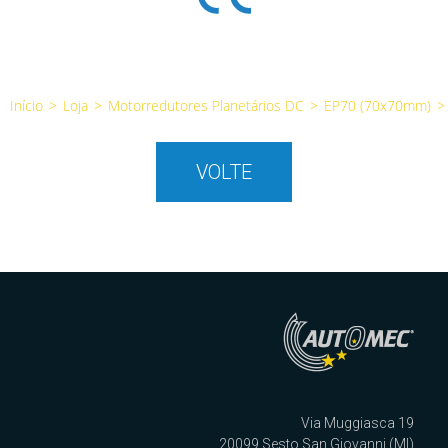
Início
>
Loja
>
Motorredutores Planetários DC
>
EP70 (70x70mm)
>
VOLTE
Via Muggiasca 19
20099 Sesto San Giovanni (MI)