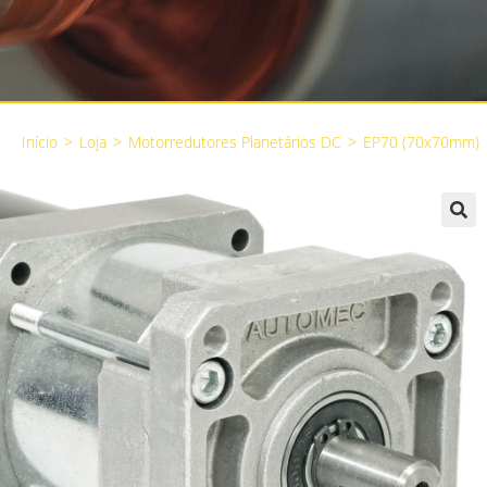
Início
>
Loja
>
Motorredutores Planetários DC
>
EP70 (70x70mm)
🔍