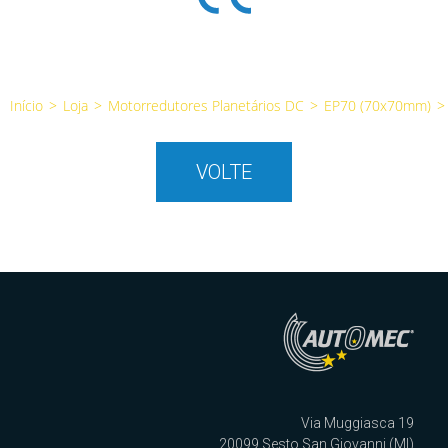
Início
>
Loja
>
Motorredutores Planetários DC
>
EP70 (70x70mm)
>
VOLTE
Via Muggiasca 19
20099 Sesto San Giovanni (MI)