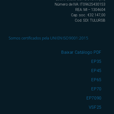
Número de IVA: IT09625430153
REA: MI – 1304604
Cap. soc.: €32.147,00
Cod. SDI: TULURSB
Somos certificados pela UNI EN ISO 9001:2015
Baixar Catálogo PDF
EP35
EP45
EP65
EP70
EP7090
VSF25