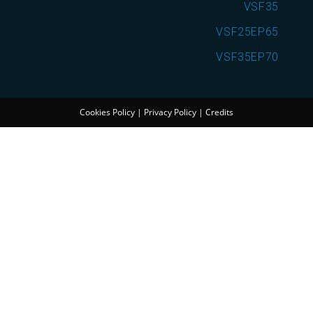
VSF35
VSF25EP65
VSF35EP70
Cookies Policy
|
Privacy Policy
|
Credits