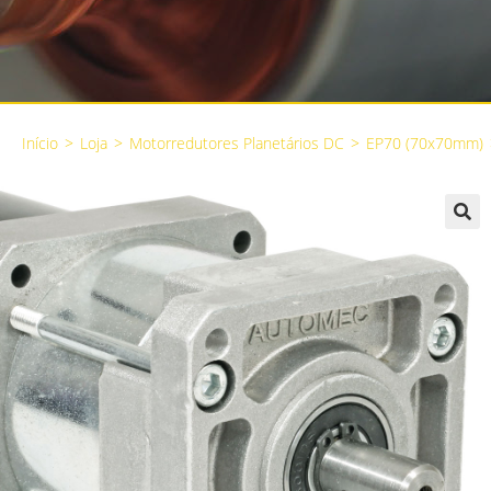
Início
>
Loja
>
Motorredutores Planetários DC
>
EP70 (70x70mm)
🔍