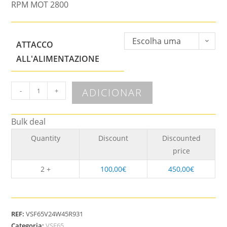
RPM MOT 2800
Escolha uma
ATTACCO
opção
ALL'ALIMENTAZIONE
ADICIONAR
-
+
Bulk deal
Quantity
Discount
Discounted
price
2 +
100,00
€
450,00
€
REF:
VSF65V24W45R931
Categoria:
VSF65