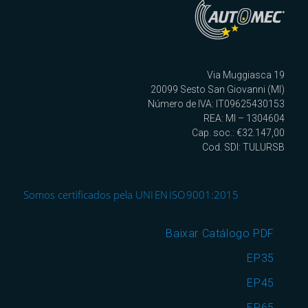
Via Muggiasca 19
20099 Sesto San Giovanni (MI)
Número de IVA: IT09625430153
REA: MI – 1304604
Cap. soc.: €32.147,00
Cod. SDI: TULURSB
Somos certificados pela UNI EN ISO 9001:2015
Baixar Catálogo PDF
EP35
EP45
EP65