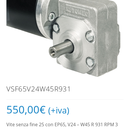
VSF65V24W45R931
550,00
€
(+iva)
Vite senza fine 25 con EP65, V24 – W45 R 931 RPM 3