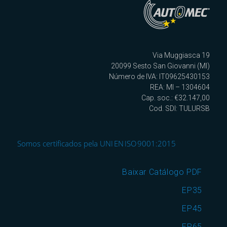
Via Muggiasca 19
20099 Sesto San Giovanni (MI)
Número de IVA: IT09625430153
REA: MI – 1304604
Cap. soc.: €32.147,00
Cod. SDI: TULURSB
Somos certificados pela UNI EN ISO 9001:2015
Baixar Catálogo PDF
EP35
EP45
EP65