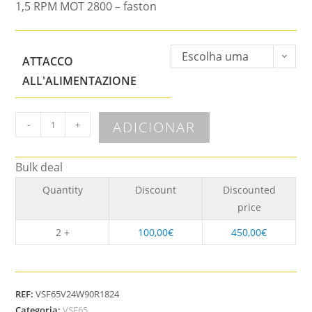
1,5 RPM MOT 2800 – faston
Escolha uma
ATTACCO
opção
ALL'ALIMENTAZIONE
ADICIONAR
-
+
Bulk deal
Quantity
Discount
Discounted
price
2 +
100,00
€
450,00
€
REF:
VSF65V24W90R1824
Categoria:
VSF65