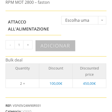
RPM MOT 2800 – faston
Escolha uma
ATTACCO
opção
ALL'ALIMENTAZIONE
ADICIONAR
-
+
Bulk deal
Quantity
Discount
Discounted
price
2 +
100,00
€
450,00
€
REF:
VSF65V24W90R931
Categoria:
VSF65