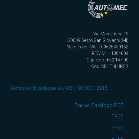
Via Muggiasca 19
20099 Sesto San Giovanni (MI)
Número de IVA: IT09625430153
REA: MI – 1304604
Cap. soc.: €32.147,00
Cod. SDI: TULURSB
Somos certificados pela UNI EN ISO 9001:2015
Baixar Catálogo PDF
EP35
EP45
EP65