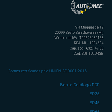
Via Muggiasca 19
20099 Sesto San Giovanni (MI)
Número de IVA: IT09625430153
REA: MI – 1304604
Cap. soc.: €32.147,00
Cod. SDI: TULURSB
Somos certificados pela UNI EN ISO 9001:2015
Baixar Catálogo PDF
EP35
EP45
EP65