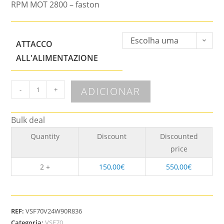
RPM MOT 2800 – faston
Escolha uma
ATTACCO
opção
ALL'ALIMENTAZIONE
ADICIONAR
-
+
Bulk deal
Quantity
Discount
Discounted
price
2 +
150,00
€
550,00
€
REF:
VSF70V24W90R836
Categoria:
VSF70