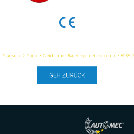
Startseite
>
Shop
>
Gleichstrom Planetengetriebemotoren
>
EP35 
GEH ZURÜCK