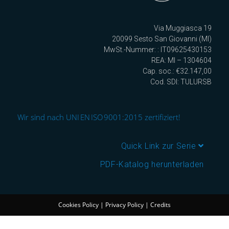
Via Muggiasca 19
20099 Sesto San Giovanni (MI)
MwSt.-Nummer: : IT09625430153
REA: MI – 1304604
Cap. soc.: €32.147,00
Cod. SDI: TULURSB
Wir sind nach UNI EN ISO 9001:2015 zertifiziert!
Quick Link zur Serie
PDF-Katalog herunterladen
Cookies Policy
|
Privacy Policy
|
Credits