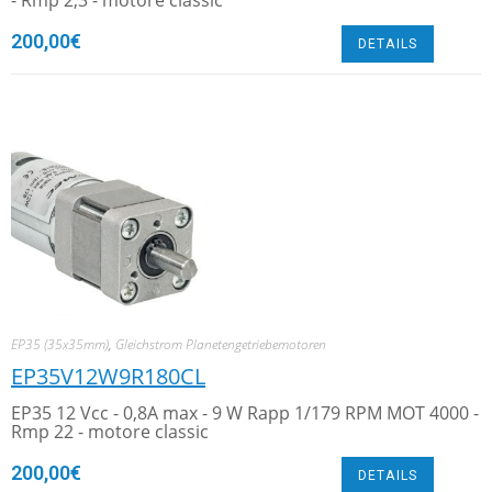
- Rmp 2,3 - motore classic
200,00
€
DETAILS
EP35 (35x35mm)
,
Gleichstrom Planetengetriebemotoren
EP35V12W9R180CL
EP35 12 Vcc - 0,8A max - 9 W Rapp 1/179 RPM MOT 4000 -
Rmp 22 - motore classic
200,00
€
DETAILS