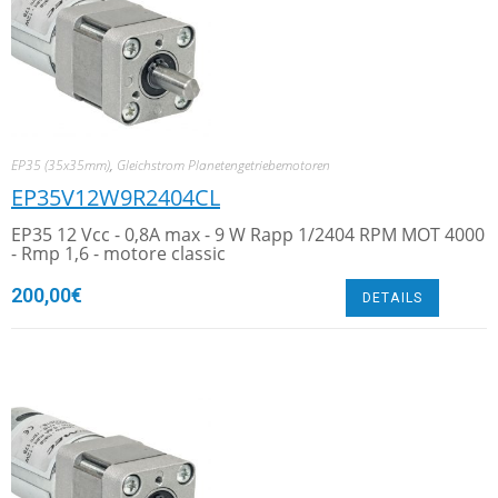
EP35 (35x35mm)
,
Gleichstrom Planetengetriebemotoren
EP35V12W9R2404CL
EP35 12 Vcc - 0,8A max - 9 W Rapp 1/2404 RPM MOT 4000
- Rmp 1,6 - motore classic
200,00
€
DETAILS