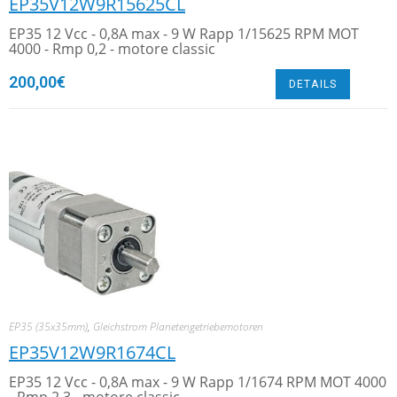
EP35V12W9R15625CL
EP35 12 Vcc - 0,8A max - 9 W Rapp 1/15625 RPM MOT
4000 - Rmp 0,2 - motore classic
200,00
€
DETAILS
EP35 (35x35mm)
,
Gleichstrom Planetengetriebemotoren
EP35V12W9R1674CL
EP35 12 Vcc - 0,8A max - 9 W Rapp 1/1674 RPM MOT 4000