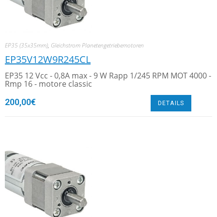
EP35 (35x35mm)
,
Gleichstrom Planetengetriebemotoren
EP35V12W9R245CL
EP35 12 Vcc - 0,8A max - 9 W Rapp 1/245 RPM MOT 4000 -
Rmp 16 - motore classic
200,00
€
DETAILS