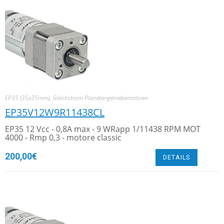
EP35 (35x35mm)
,
Gleichstrom Planetengetriebemotoren
EP35V12W9R11438CL
EP35 12 Vcc - 0,8A max - 9 WRapp 1/11438 RPM MOT
4000 - Rmp 0,3 - motore classic
200,00
€
DETAILS