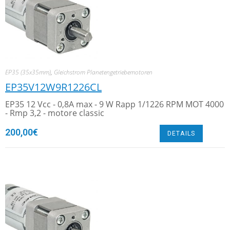
EP35 (35x35mm)
,
Gleichstrom Planetengetriebemotoren
EP35V12W9R1226CL
EP35 12 Vcc - 0,8A max - 9 W Rapp 1/1226 RPM MOT 4000
- Rmp 3,2 - motore classic
200,00
€
DETAILS