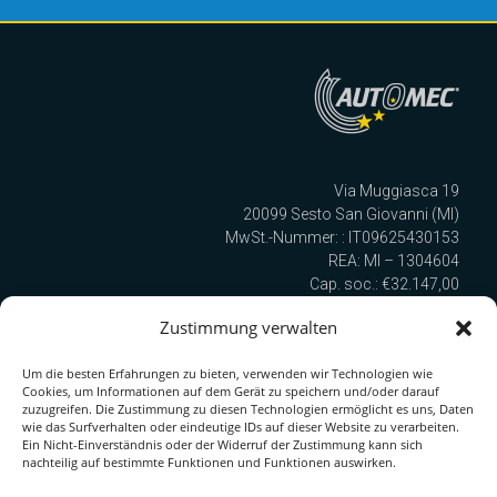
Via Muggiasca 19
20099 Sesto San Giovanni (MI)
MwSt.-Nummer: : IT09625430153
REA: MI – 1304604
Cap. soc.: €32.147,00
Cod. SDI: TULURSB
Zustimmung verwalten
Um die besten Erfahrungen zu bieten, verwenden wir Technologien wie
Wir sind nach UNI EN ISO 9001:2015 zertifiziert!
Cookies, um Informationen auf dem Gerät zu speichern und/oder darauf
zuzugreifen. Die Zustimmung zu diesen Technologien ermöglicht es uns, Daten
wie das Surfverhalten oder eindeutige IDs auf dieser Website zu verarbeiten.
Ein Nicht-Einverständnis oder der Widerruf der Zustimmung kann sich
Quick Link zur Serie
nachteilig auf bestimmte Funktionen und Funktionen auswirken.
PDF-Katalog herunterladen