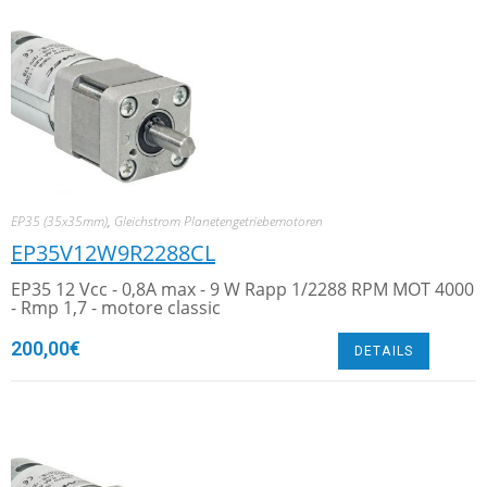
EP35 (35x35mm)
,
Gleichstrom Planetengetriebemotoren
EP35V12W9R2288CL
EP35 12 Vcc - 0,8A max - 9 W Rapp 1/2288 RPM MOT 4000
- Rmp 1,7 - motore classic
200,00
€
DETAILS