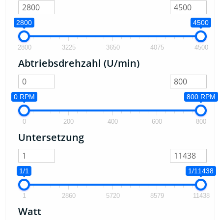
2800
4500
2800
3225
3650
4075
4500
Abtriebsdrehzahl (U/min)
0 RPM
800 RPM
0
200
400
600
800
Untersetzung
1/1
1/11438
1
2860
5720
8579
11438
Watt