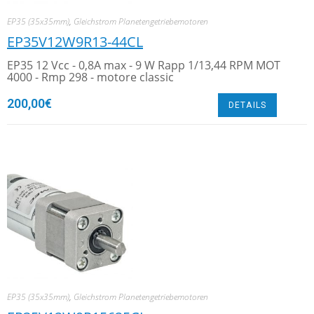
EP35 (35x35mm)
,
Gleichstrom Planetengetriebemotoren
EP35V12W9R13-44CL
EP35 12 Vcc - 0,8A max - 9 W Rapp 1/13,44 RPM MOT
4000 - Rmp 298 - motore classic
200,00
€
DETAILS
EP35 (35x35mm)
,
Gleichstrom Planetengetriebemotoren