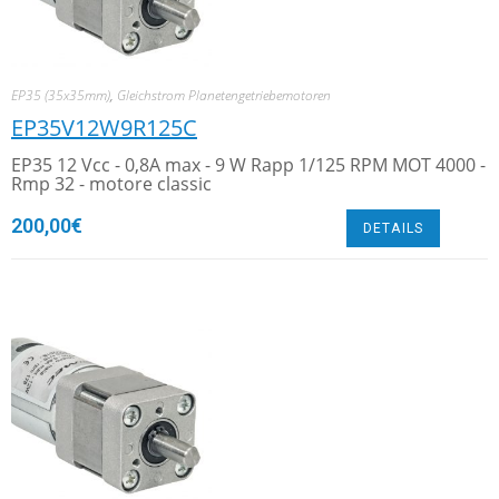
EP35 (35x35mm)
,
Gleichstrom Planetengetriebemotoren
EP35V12W9R125C
EP35 12 Vcc - 0,8A max - 9 W Rapp 1/125 RPM MOT 4000 -
Rmp 32 - motore classic
200,00
€
DETAILS