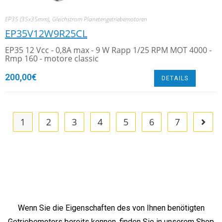
EP35 (35x35mm)
,
Gleichstrom Planetengetriebemotoren
EP35V12W9R25CL
EP35 12 Vcc - 0,8A max - 9 W Rapp 1/25 RPM MOT 4000 -
Rmp 160 - motore classic
200,00
€
DETAILS
1
2
3
4
5
6
7
Wenn Sie die Eigenschaften des von Ihnen benötigten
Getriebemotors bereits kennen, finden Sie in unserem Shop