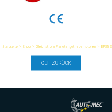
Startseite
>
Shop
>
Gleichstrom Planetengetriebemotoren
>
EP35 
GEH ZURÜCK