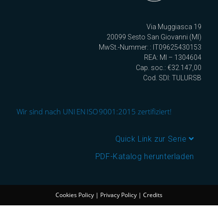
Via Muggiasca 19
20099 Sesto San Giovanni (MI)
MwSt.-Nummer: : IT09625430153
REA: MI – 1304604
Cap. soc.: €32.147,00
Cod. SDI: TULURSB
Wir sind nach UNI EN ISO 9001:2015 zertifiziert!
Quick Link zur Serie
PDF-Katalog herunterladen
Cookies Policy
|
Privacy Policy
|
Credits