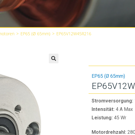
motoren
>
EP65 (Ø 65mm)
>
EP65V12W45R216
🔍
EP65 (Ø 65mm)
EP65V12W
Stromversorgung:
Intensität:
4 A Max
Leistung:
45 Wr
Motordrehzahl:
28