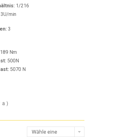
ltnis:
1/216
13U/min
en:
3
189 Nm
st:
500N
last:
5070 N
va)
Wähle eine