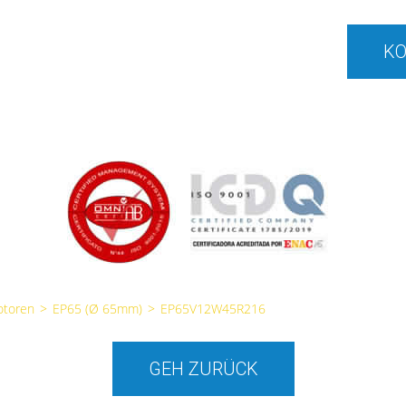
KO
otoren
>
EP65 (Ø 65mm)
>
EP65V12W45R216
GEH ZURÜCK