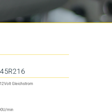
45R216
12Volt Gleichstrom
00U/min