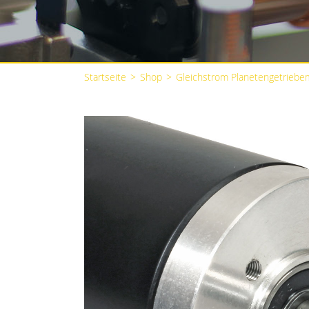
Startseite
>
Shop
>
Gleichstrom Planetengetriebe