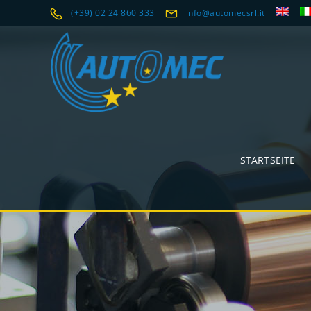
(+39) 02 24 860 333
info@automecsrl.it
STARTSEITE