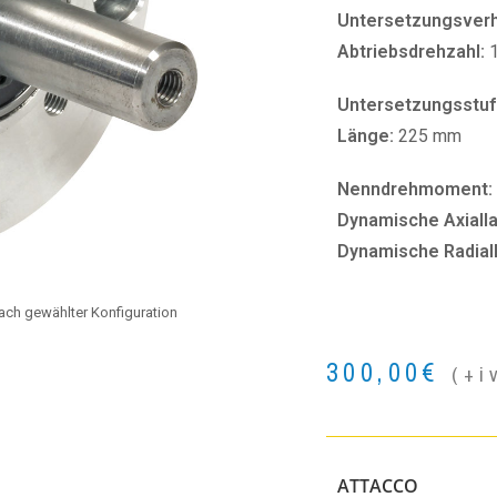
Untersetzungsverhä
Abtriebsdrehzahl:
Untersetzungsstuf
Länge:
225 mm
Nenndrehmoment:
Dynamische Axialla
Dynamische Radial
 nach gewählter Konfiguration
300,00
€
(+i
ATTACCO