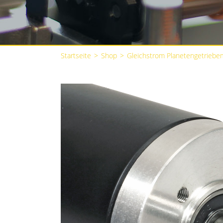
Startseite
>
Shop
>
Gleichstrom Planetengetriebe