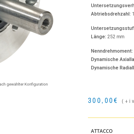
Untersetzungsverhä
Abtriebsdrehzahl:
Untersetzungsstuf
Länge:
252 mm
Nenndrehmoment:
Dynamische Axialla
Dynamische Radial
 nach gewählter Konfiguration
300,00
€
(+i
ATTACCO