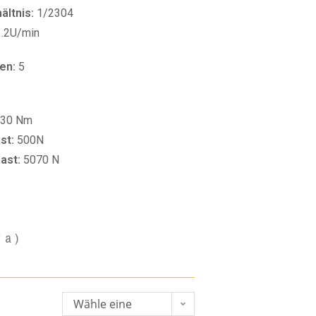
ltnis:
1/2304
1.2U/min
en:
5
30 Nm
st:
500N
last:
5070 N
va)
Wähle eine