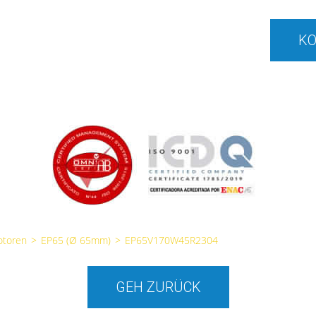
KO
otoren
>
EP65 (Ø 65mm)
>
EP65V170W45R2304
GEH ZURÜCK