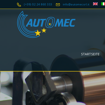
(+39) 02 24 860 333
info@automecsrl.it
STARTSEITE