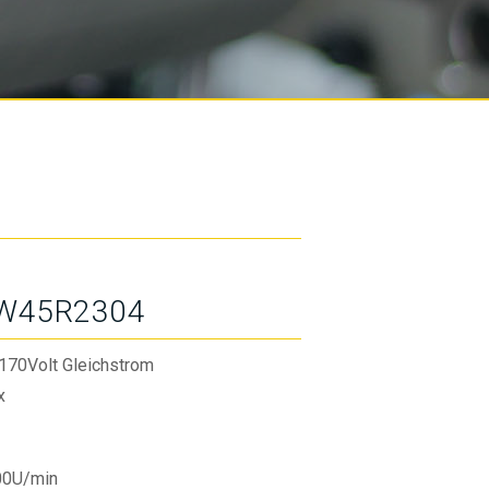
W45R2304
170Volt Gleichstrom
x
00U/min