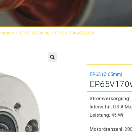
motoren
>
EP65 (Ø 65mm)
>
EP65V170W45R2304
🔍
EP65 (Ø 65mm)
EP65V170
Stromversorgung:
Intensität:
0.3 A Ma
Leistung:
45 Wr
Motordrehzahl:
28