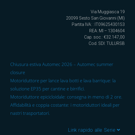
Via Muggiasca 19
20099 Sesto San Giovanni (MI)
Partita IVA: : IT09625430153
REA: MI – 1304604
Cap. soc.: €32.147,00
Cod. SDI: TULURSB
Chiusura estiva Automec 2026 – Automec summer
closure
Motoriduttore per lance lava botti e lava barrique: la
soluzione EP35 per cantine e birrifici.
Motoriduttore epicicloidale: consegna in meno di 2 ore.
Affidabilità e coppia costante: i motoriduttori ideali per
nastri trasportatori.
Link rapido alle Serie