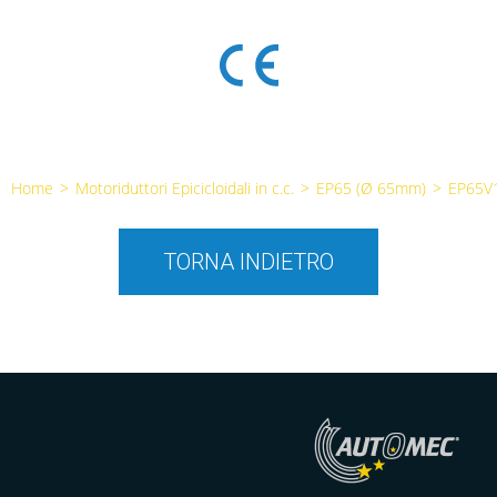
Home
>
Motoriduttori Epicicloidali in c.c.
>
EP65 (Ø 65mm)
>
EP65V
TORNA INDIETRO