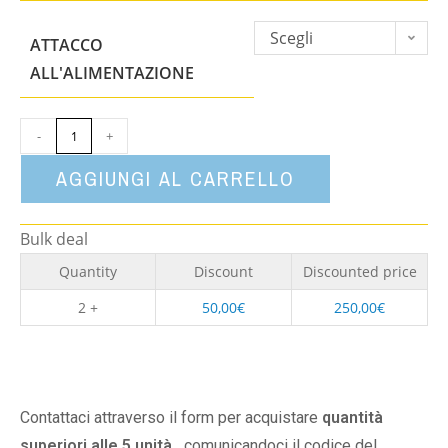
Scegli
ATTACCO
un'opzione
ALL'ALIMENTAZIONE
-
+
AGGIUNGI AL CARRELLO
Bulk deal
Quantity
Discount
Discounted price
2 +
50,00
€
250,00
€
Contattaci attraverso il form per acquistare
quantità
superiori alle 5 unità,
comunicandoci il codice del