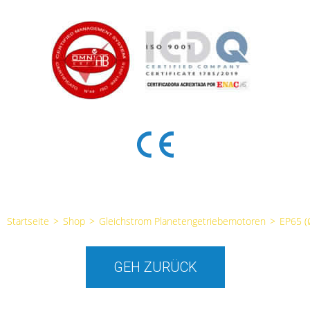
Startseite
>
Shop
>
Gleichstrom Planetengetriebemotoren
>
EP65 
GEH ZURÜCK