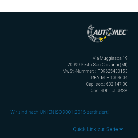
Via Muggiasca 19
20099 Sesto San Giovanni (MI)
MwSt.-Nummer: : IT09625430153
REA: MI – 1304604
Cap. soc.: €32.147,00
Cod. SDI: TULURSB
Wir sind nach UNI EN ISO 9001:2015 zertifiziert!
Quick Link zur Serie