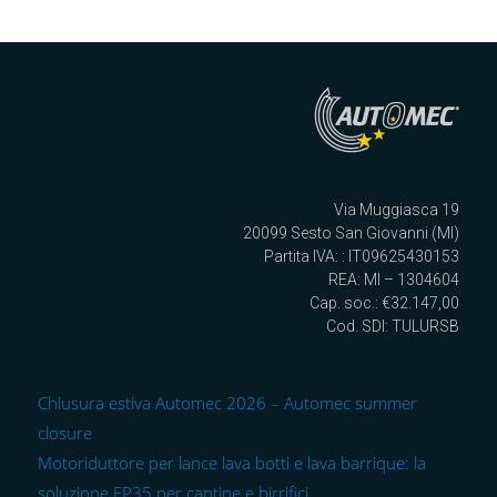
Via Muggiasca 19
20099 Sesto San Giovanni (MI)
Partita IVA: : IT09625430153
REA: MI – 1304604
Cap. soc.: €32.147,00
Cod. SDI: TULURSB
Chiusura estiva Automec 2026 – Automec summer
closure
Motoriduttore per lance lava botti e lava barrique: la
soluzione EP35 per cantine e birrifici.