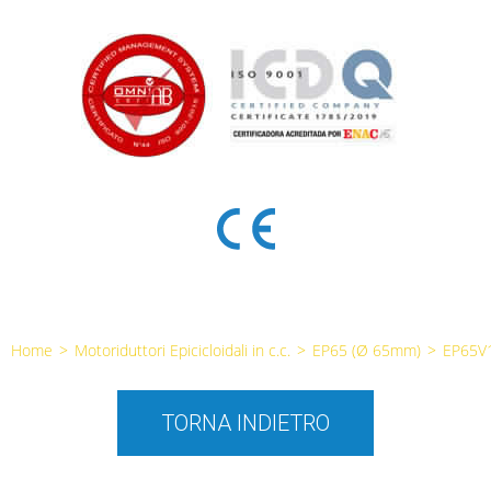
Home
>
Motoriduttori Epicicloidali in c.c.
>
EP65 (Ø 65mm)
>
EP65V
TORNA INDIETRO