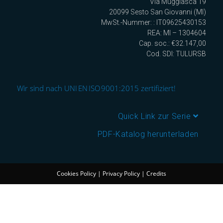
Via Muggiasca 19
20099 Sesto San Giovanni (MI)
MwSt.-Nummer: : IT09625430153
REA: MI – 1304604
Cap. soc.: €32.147,00
Cod. SDI: TULURSB
Wir sind nach UNI EN ISO 9001:2015 zertifiziert!
Quick Link zur Serie
PDF-Katalog herunterladen
Cookies Policy
|
Privacy Policy
|
Credits