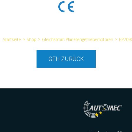
Startseite
>
Shop
>
Gleichstrom Planetengetriebemotoren
>
EP709
GEH ZURÜCK