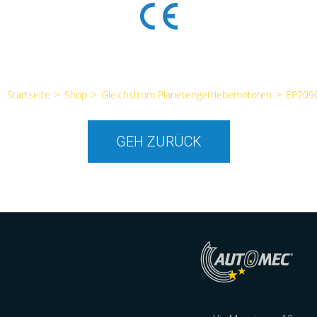
Startseite
>
Shop
>
Gleichstrom Planetengetriebemotoren
>
EP709
GEH ZURÜCK