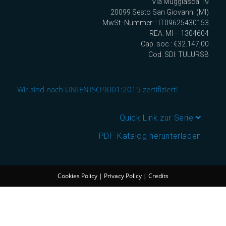
Via Muggiasca 19
20099 Sesto San Giovanni (MI)
MwSt.-Nummer: : IT09625430153
REA: MI – 1304604
Cap. soc.: €32.147,00
Cod. SDI: TULURSB
Wir sind nach UNI EN ISO 9001:2015 zertifiziert!
Quick Link zur Serie
PDF-Katalog herunterladen
Cookies Policy
|
Privacy Policy
|
Credits