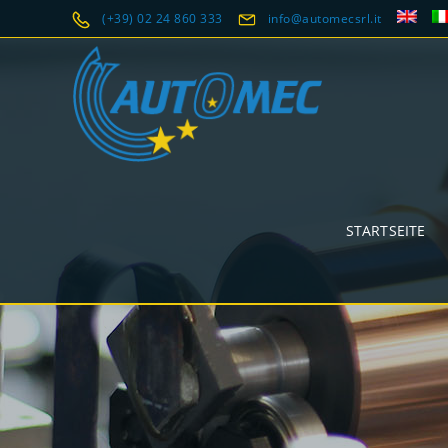
(+39) 02 24 860 333
info@automecsrl.it
STARTSEITE