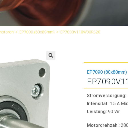
motoren
>
EP7090 (80x80mm)
>
EP7090V110W90R620
🔍
EP7090 (80x80mm)
EP7090V1
Stromversorgung:
Intensität:
1.5 A Ma
Leistung:
90 Wr
Motordrehzahl:
28