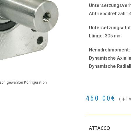
Untersetzungsverhä
Abtriebsdrehzahl:
Untersetzungsstuf
Länge:
305 mm
Nenndrehmoment:
Dynamische Axialla
Dynamische Radial
 nach gewählter Konfiguration
450,00
€
(+i
ATTACCO