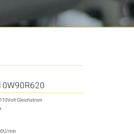
10W90R620
110Volt Gleichstrom
x
00U/min