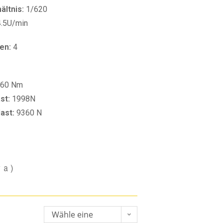
ltnis:
1/620
4.5U/min
en:
4
60 Nm
st:
1998N
last:
9360 N
va)
Wähle eine