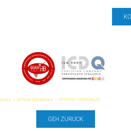
KO
otoren
>
EP7090 (80x80mm)
>
EP7090V110W90R620
GEH ZURÜCK