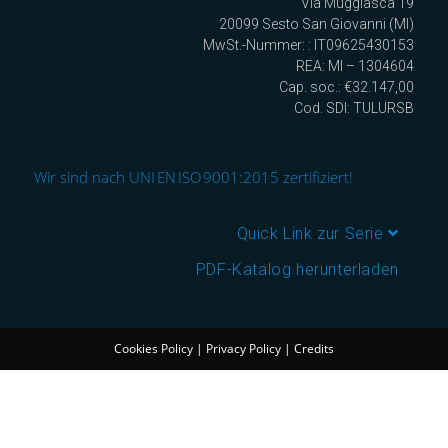
Via Muggiasca 19
20099 Sesto San Giovanni (MI)
MwSt.-Nummer: : IT09625430153
REA: MI – 1304604
Cap. soc.: €32.147,00
Cod. SDI: TULURSB
Wir sind nach UNI EN ISO 9001:2015 zertifiziert!
Quick Link zur Serie
PDF-Katalog herunterladen
Cookies Policy
|
Privacy Policy
|
Credits