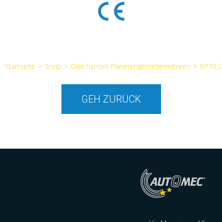
Startseite
>
Shop
>
Gleichstrom Planetengetriebemotoren
>
EP70 
GEH ZURÜCK