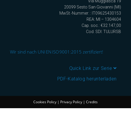
Via Muggiasca 19
20099 Sesto San Giovanni (MI)
MwSt.-Nummer: : IT09625430153
REA: MI – 1304604
Cap. soc.: €32.147,00
Cod. SDI: TULURSB
Wir sind nach UNI EN ISO 9001:2015 zertifiziert!
Quick Link zur Serie
PDF-Katalog herunterladen
Cookies Policy
|
Privacy Policy
|
Credits