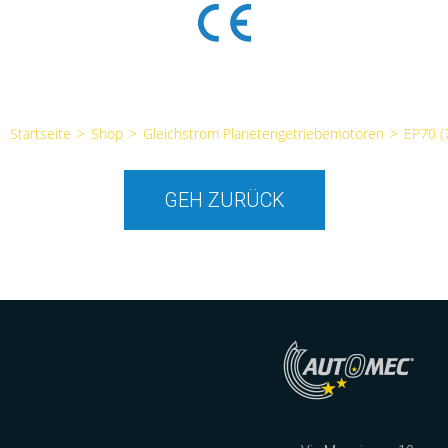
Startseite
>
Shop
>
Gleichstrom Planetengetriebemotoren
>
EP70 
GEH ZURÜCK