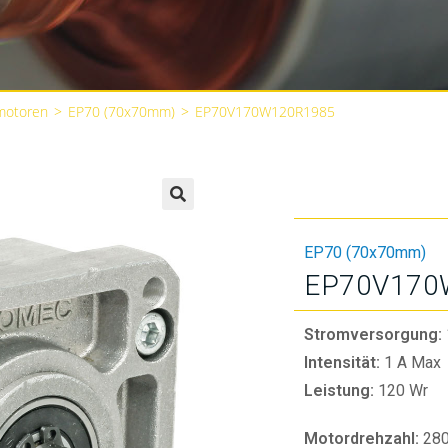
motoren
>
EP70 (70x70mm)
>
EP70V170W120R1985
🔍
EP70 (70x70mm)
EP70V170
Stromversorgung:
Intensität:
1 A Max
Leistung:
120 Wr
Motordrehzahl:
28