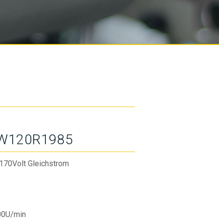
W120R1985
170Volt Gleichstrom
00U/min