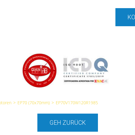
KO
otoren
>
EP70 (70x70mm)
>
EP70V170W120R1985
GEH ZURÜCK