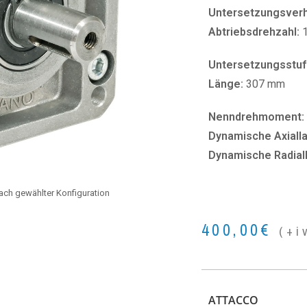
Untersetzungsverhä
Abtriebsdrehzahl:
Untersetzungsstuf
Länge:
307 mm
Nenndrehmoment:
Dynamische Axialla
Dynamische Radial
 nach gewählter Konfiguration
400,00
€
(+i
ATTACCO