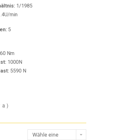
ltnis:
1/1985
1.4U/min
en:
5
60 Nm
st:
1000N
last:
5590 N
va)
Wähle eine