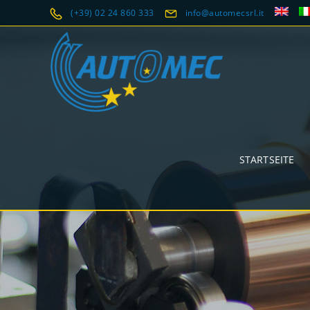
(+39) 02 24 860 333
info@automecsrl.it
STARTSEITE