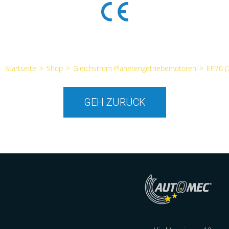
Startseite
>
Shop
>
Gleichstrom Planetengetriebemotoren
>
EP70 
GEH ZURÜCK