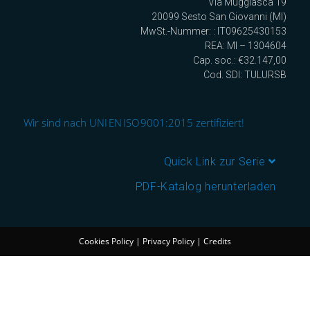
Via Muggiasca 19
20099 Sesto San Giovanni (MI)
MwSt.-Nummer: : IT09625430153
REA: MI – 1304604
Cap. soc.: €32.147,00
Cod. SDI: TULURSB
Wir sind nach UNI EN ISO 9001:2015 zertifiziert!
Quick Link zur Serie
PDF-Katalog herunterladen
Cookies Policy
|
Privacy Policy
|
Credits