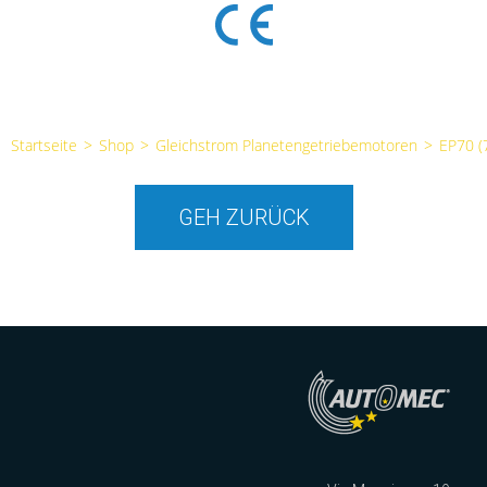
Startseite
>
Shop
>
Gleichstrom Planetengetriebemotoren
>
EP70 
GEH ZURÜCK