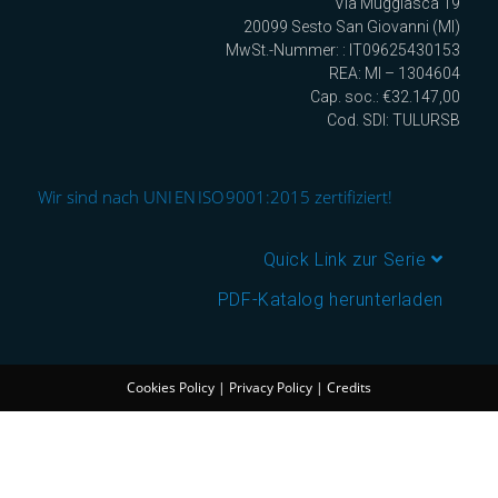
Via Muggiasca 19
20099 Sesto San Giovanni (MI)
MwSt.-Nummer: : IT09625430153
REA: MI – 1304604
Cap. soc.: €32.147,00
Cod. SDI: TULURSB
Wir sind nach UNI EN ISO 9001:2015 zertifiziert!
Quick Link zur Serie
PDF-Katalog herunterladen
Cookies Policy
|
Privacy Policy
|
Credits