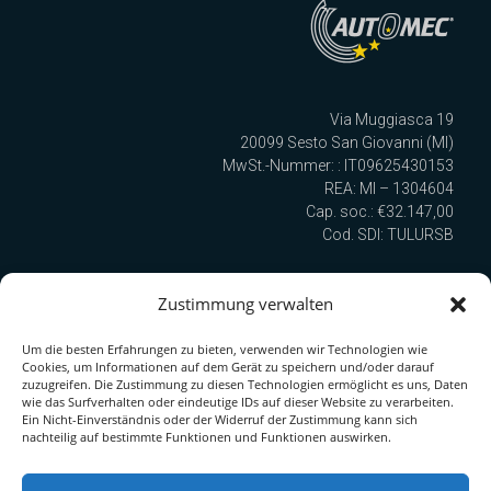
Via Muggiasca 19
20099 Sesto San Giovanni (MI)
MwSt.-Nummer: : IT09625430153
REA: MI – 1304604
Cap. soc.: €32.147,00
Cod. SDI: TULURSB
Zustimmung verwalten
Wir sind nach UNI EN ISO 9001:2015 zertifiziert!
Um die besten Erfahrungen zu bieten, verwenden wir Technologien wie
Cookies, um Informationen auf dem Gerät zu speichern und/oder darauf
Quick Link zur Serie
zuzugreifen. Die Zustimmung zu diesen Technologien ermöglicht es uns, Daten
wie das Surfverhalten oder eindeutige IDs auf dieser Website zu verarbeiten.
PDF-Katalog herunterladen
Ein Nicht-Einverständnis oder der Widerruf der Zustimmung kann sich
nachteilig auf bestimmte Funktionen und Funktionen auswirken.