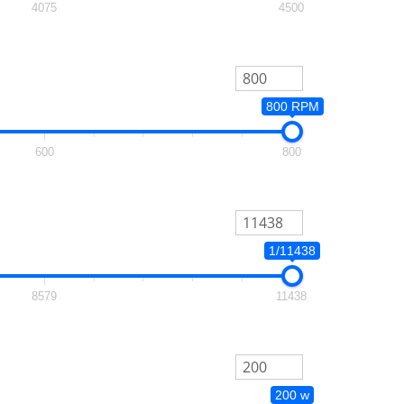
4075
4500
800 RPM
600
800
1/11438
8579
11438
200 w