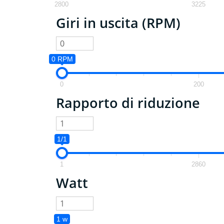
2800
3225
Giri in uscita (RPM)
0 RPM
0
200
Rapporto di riduzione
1/1
1
2860
Watt
1 w