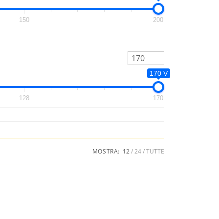
150
200
170 V
128
170
MOSTRA:
12
24
TUTTE