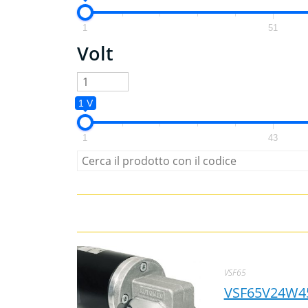
1
51
Volt
1 V
1
43
VSF65
VSF65V24W4