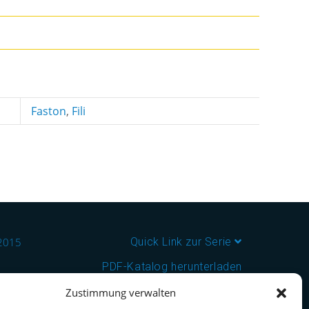
Faston
,
Fili
:2015
Quick Link zur Serie
PDF-Katalog herunterladen
Zustimmung verwalten