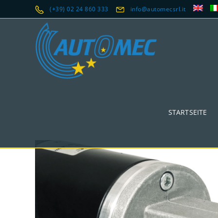
(+39) 02 24 860 333
info@automecsrl.it
STARTSEITE