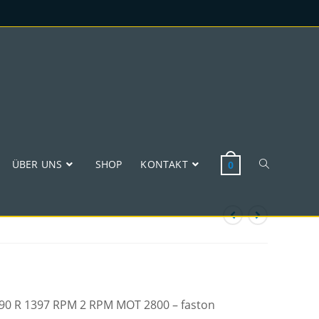
ÜBER UNS
SHOP
KONTAKT
0
 W90 R 1397 RPM 2 RPM MOT 2800 – faston