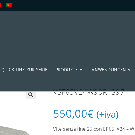
QUICK LINK ZUR SERIE
PRODUKTE
ANWENDUNGEN
VSF65V24W90R1397
🔍
550,00
€
(+iva)
Vite senza fine 25 con EP65, V24 –