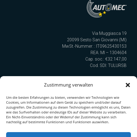
Via Muggiasca 19
20099 Sesto San Giovanni (MI)
MwSt.-Nummer: : IT09625430153
REA: MI – 1304604
Cap. soc.: €32.147,00
Cod. SDI: TULURSB
Zustimmung verwalten
Wir sind nach UNI EN ISO 9001:2015 zertifiziert!
Um die besten Erfahrungen zu bieten, verwenden wir Technologien wie
Cookies, um Informationen auf dem Gerät zu speichern und/oder darauf
Quick Link zur Serie
zuzugreifen. Die Zustimmung zu diesen Technologien ermöglicht es uns, Daten
wie das Surfverhalten oder eindeutige IDs auf dieser Website zu verarbeiten.
PDF-Katalog herunterladen
Ein Nicht-Einverständnis oder der Widerruf der Zustimmung kann sich
nachteilig auf bestimmte Funktionen und Funktionen auswirken.