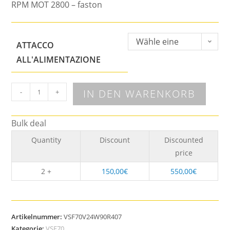
RPM MOT 2800 – faston
Wähle eine
ATTACCO
Option
ALL'ALIMENTAZIONE
IN DEN WARENKORB
-
+
Bulk deal
Quantity
Discount
Discounted
price
2 +
150,00
€
550,00
€
Artikelnummer:
VSF70V24W90R407
Kategorie:
VSF70