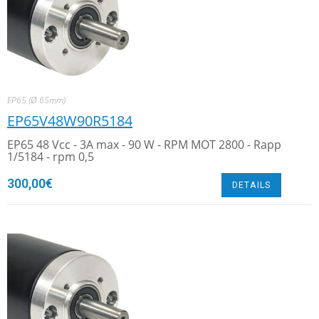
EP65 (Ø 65mm)
EP65V48W90R5184
EP65 48 Vcc - 3A max - 90 W - RPM MOT 2800 - Rapp
1/5184 - rpm 0,5
300,00
€
DETAILS