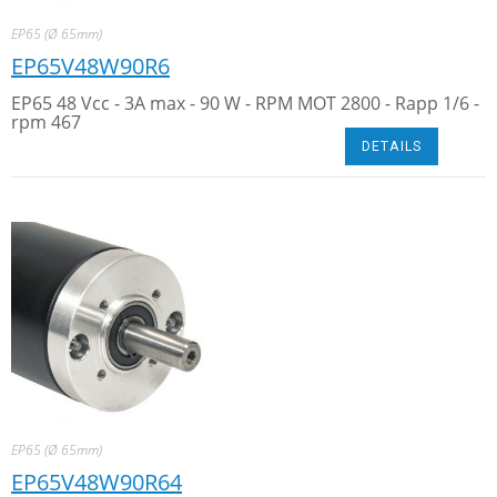
EP65 (Ø 65mm)
EP65V48W90R6
EP65 48 Vcc - 3A max - 90 W - RPM MOT 2800 - Rapp 1/6 -
rpm 467
DETAILS
EP65 (Ø 65mm)
EP65V48W90R64