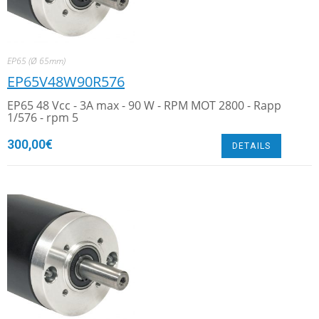
EP65 (Ø 65mm)
EP65V48W90R576
EP65 48 Vcc - 3A max - 90 W - RPM MOT 2800 - Rapp
1/576 - rpm 5
300,00
€
DETAILS