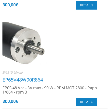
300,00
€
DETAILS
EP65 (Ø 65mm)
EP65V48W90R864
EP65 48 Vcc - 3A max - 90 W - RPM MOT 2800 - Rapp
1/864 - rpm 3
300,00
€
DETAILS