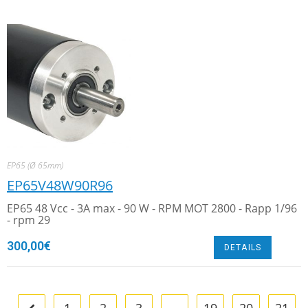
EP65 (Ø 65mm)
EP65V48W90R96
EP65 48 Vcc - 3A max - 90 W - RPM MOT 2800 - Rapp 1/96
- rpm 29
300,00
€
DETAILS