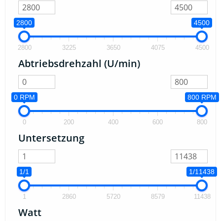
2800
4500
2800
3225
3650
4075
4500
Abtriebsdrehzahl (U/min)
0 RPM
800 RPM
0
200
400
600
800
Untersetzung
1/1
1/11438
1
2860
5720
8579
11438
Watt