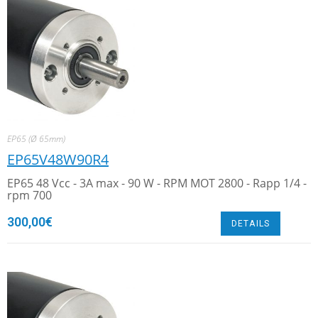
EP65 (Ø 65mm)
EP65V48W90R4
EP65 48 Vcc - 3A max - 90 W - RPM MOT 2800 - Rapp 1/4 -
rpm 700
300,00
€
DETAILS