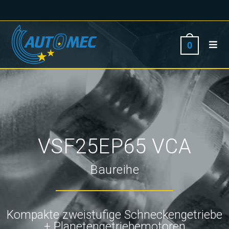
0
VSF25EP65 VCA
Baureihe
Kompakte zweistufige Schneckengetriebe
+ Planetengetriebemotoren