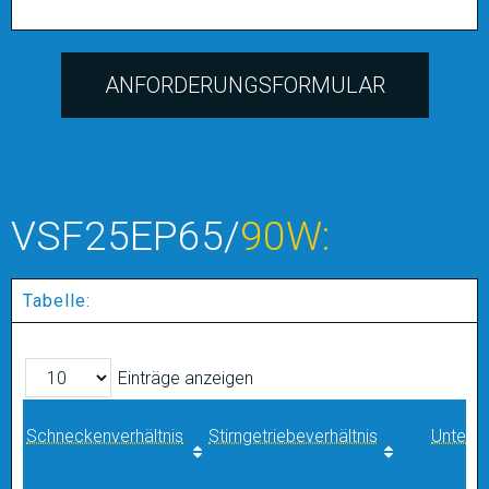
ANFORDERUNGSFORMULAR
VSF25EP65/
90W:
Tabelle:
Einträge anzeigen
Schneckenverhältnis
Stirngetriebeverhältnis
Unters