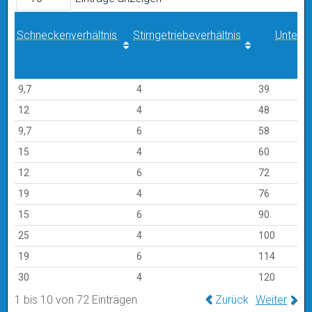
Schneckenverhältnis
Stirngetriebeverhältnis
Unters
Schneckenverhältnis
Stirngetriebeverhältnis
Unters
9,7
4
39
12
4
48
9,7
6
58
15
4
60
12
6
72
19
4
76
15
6
90
25
4
100
19
6
114
30
4
120
1 bis 10 von 72 Einträgen
Zurück
Weiter