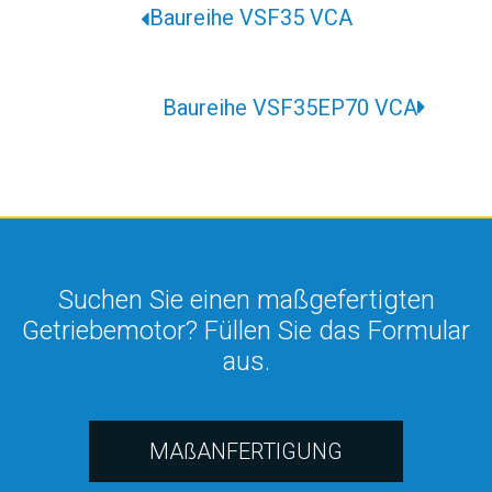
Baureihe VSF35 VCA
Baureihe VSF35EP70 VCA
Suchen Sie einen maßgefertigten
Getriebemotor? Füllen Sie das Formular
aus.
MAßANFERTIGUNG