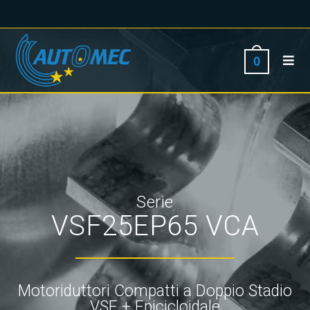
0
Serie
VSF25EP65 VCA
Motoriduttori Compatti a Doppio Stadio
VSF + Epicicloidale