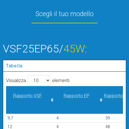
Scegli il tuo modello
VSF25EP65/
45W:
Tabella:
Visualizza
elementi
Rapporto VSF
Rapporto EP
Rapporto di 
Rapporto VSF
Rapporto EP
Rapporto di 
9,7
4
39
12
4
48