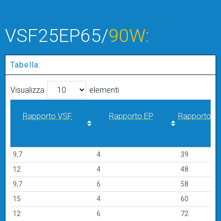
VSF25EP65/
90W:
Tabella:
Visualizza
elementi
Rapporto VSF
Rapporto EP
Rapporto di 
Rapporto VSF
Rapporto EP
Rapporto di 
9,7
4
39
12
4
48
9,7
6
58
15
4
60
12
6
72