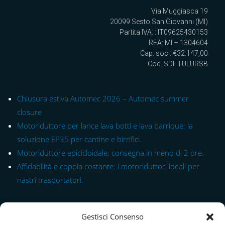
Via Muggiasca 19
20099 Sesto San Giovanni (MI)
Partita IVA: : IT09625430153
REA: MI – 1304604
Cap. soc.: €32.147,00
Cod. SDI: TULURSB
Chiusura estiva Automec 2026 – Automec summer
closure
Motoriduttore per lance lava botti e lava barrique: la
soluzione EP35 per cantine e birrifici.
Motoriduttore epicicloidale: consegna in meno di 2 ore.
Affidabilità e coppia costante: i motoriduttori ideali per
nastri trasportatori.
Link rapido alle Serie
Gestisci Consenso