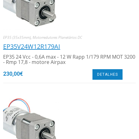
EP35 (35x35mm)
,
Motorredutores Planetários DC
EP35V24W12R179AI
EP35 24 Vcc - 0,6A max - 12 W Rapp 1/179 RPM MOT 3200
- Rmp 17,8 - motore Airpax
230,00
€
DETALHES