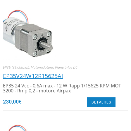
EP35 (35x35mm)
,
Motorredutores Planetários DC
EP35V24W12R15625AI
EP35 24 Vcc - 0,6A max - 12 W Rapp 1/15625 RPM MOT
3200 - Rmp 0,2 - motore Airpax
230,00
€
DETALHES