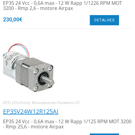
EP35 24 Vcc - 0,6A max - 12 W Rapp 1/1226 RPM MOT
3200 - Rmp 2,6 - motore Airpax
230,00
€
DETALHES
EP35 (35x35mm)
,
Motorredutores Planetários DC
EP35V24W12R125AI
EP35 24 Vcc - 0,6A max - 12 W Rapp 1/125 RPM MOT 3200
- Rmp 25,6 - motore Airpax