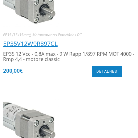
EP35 (35x35mm)
,
Motorredutores Planetários DC
EP35V12W9R897CL
EP35 12 Vcc - 0,8A max - 9 W Rapp 1/897 RPM MOT 4000 -
Rmp 4,4 - motore classic
200,00
€
DETALHES