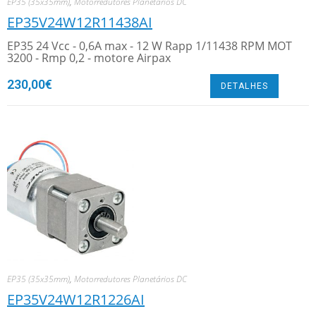
EP35 (35x35mm)
,
Motorredutores Planetários DC
EP35V24W12R11438AI
EP35 24 Vcc - 0,6A max - 12 W Rapp 1/11438 RPM MOT
3200 - Rmp 0,2 - motore Airpax
230,00
€
DETALHES
EP35 (35x35mm)
,
Motorredutores Planetários DC
EP35V24W12R1226AI