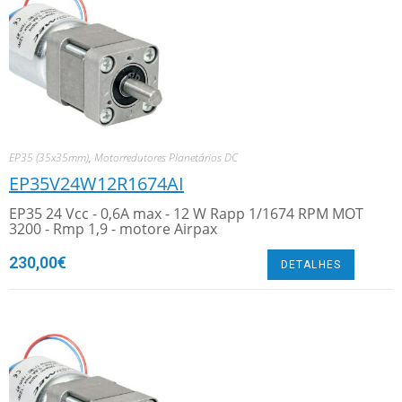
EP35 (35x35mm)
,
Motorredutores Planetários DC
EP35V24W12R1674AI
EP35 24 Vcc - 0,6A max - 12 W Rapp 1/1674 RPM MOT
3200 - Rmp 1,9 - motore Airpax
230,00
€
DETALHES