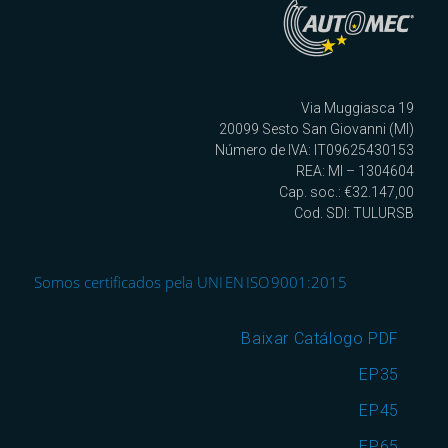
Via Muggiasca 19
20099 Sesto San Giovanni (MI)
Número de IVA: IT09625430153
REA: MI – 1304604
Cap. soc.: €32.147,00
Cod. SDI: TULURSB
Somos certificados pela UNI EN ISO 9001:2015
Baixar Catálogo PDF
EP35
EP45
EP65