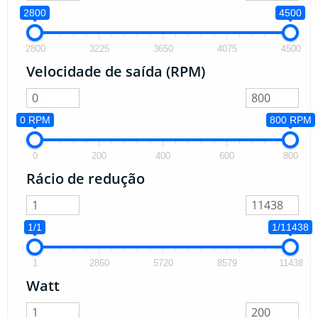
2800
4500
2800
3225
3650
4075
4500
Velocidade de saída (RPM)
0 RPM
800 RPM
0
200
400
600
800
Rácio de redução
1/1
1/11438
1
2860
5720
8579
11438
Watt