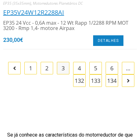
EP35 (35x35mm)
,
Motorredutores Planetários DC
EP35V24W12R2288AI
EP35 24 Vcc - 0,6A max - 12 Wt Rapp 1/2288 RPM MOT
3200 - Rmp 1,4- motore Airpax
230,00
€
DETALHES
1
2
3
4
5
6
…
132
133
134
Se já conhece as características do motorreductor de que