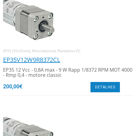
EP35 (35x35mm)
,
Motorredutores Planetários DC
EP35V12W9R8372CL
EP35 12 Vcc - 0,8A max - 9 W Rapp 1/8372 RPM MOT 4000
- Rmp 0,4 - motore classic
200,00
€
DETALHES