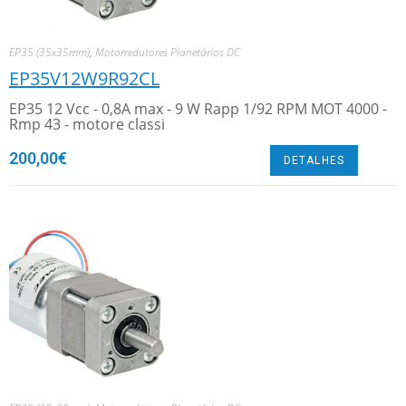
EP35 (35x35mm)
,
Motorredutores Planetários DC
EP35V12W9R92CL
EP35 12 Vcc - 0,8A max - 9 W Rapp 1/92 RPM MOT 4000 -
Rmp 43 - motore classi
200,00
€
DETALHES