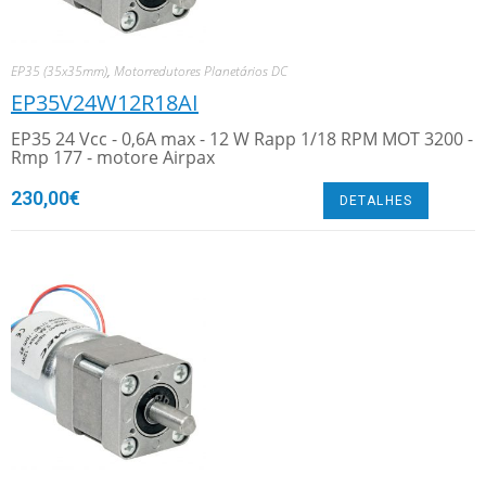
EP35 (35x35mm)
,
Motorredutores Planetários DC
EP35V24W12R18AI
EP35 24 Vcc - 0,6A max - 12 W Rapp 1/18 RPM MOT 3200 -
Rmp 177 - motore Airpax
230,00
€
DETALHES