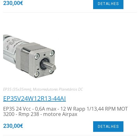
230,00
€
DETALHES
EP35 (35x35mm)
,
Motorredutores Planetários DC
EP35V24W12R13-44AI
EP35 24 Vcc - 0,6A max - 12 W Rapp 1/13,44 RPM MOT
3200 - Rmp 238 - motore Airpax
230,00
€
DETALHES